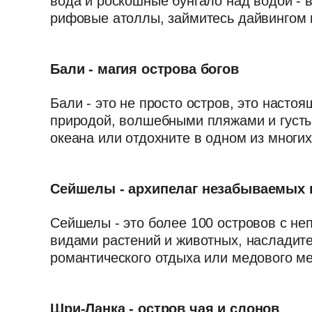
вода и роскошные бунгало над водой - 
рифовые атоллы, займитесь дайвингом 
Бали - магия острова богов
Бали - это не просто остров, это наст
природой, волшебными пляжами и густы
океана или отдохните в одном из многи
Сейшелы - архипелаг незабываемых 
Сейшелы - это более 100 островов с н
видами растений и животных, насладит
романтического отдыха или медового ме
Шри-Ланка - остров чая и слонов