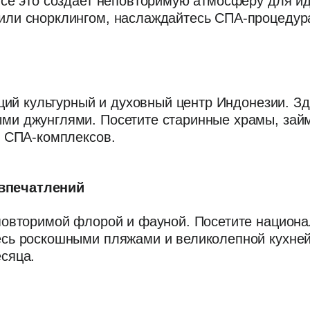
все это создает неповторимую атмосферу для и
или снорклингом, наслаждайтесь СПА-процедур
оящий культурный и духовный центр Индонезии. 
ми джунглями. Посетите старинные храмы, зай
х СПА-комплексов.
впечатлений
еповторимой флорой и фауной. Посетите национ
есь роскошными пляжами и великолепной кухней
сяца.