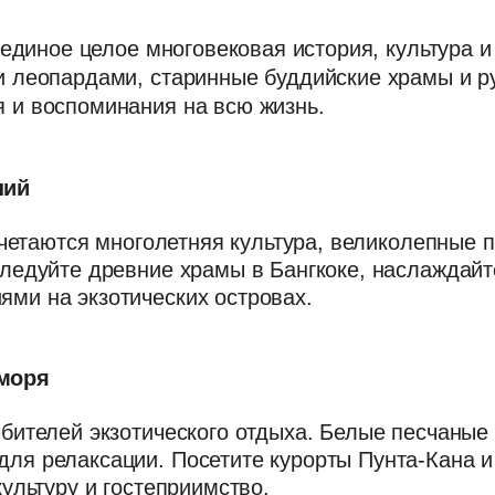
 единое целое многовековая история, культура 
и леопардами, старинные буддийские храмы и р
 и воспоминания на всю жизнь.
ний
очетаются многолетняя культура, великолепные 
следуйте древние храмы в Бангкоке, наслаждай
ми на экзотических островах.
 моря
бителей экзотического отдыха. Белые песчаные
ля релаксации. Посетите курорты Пунта-Кана и
ультуру и гостеприимство.