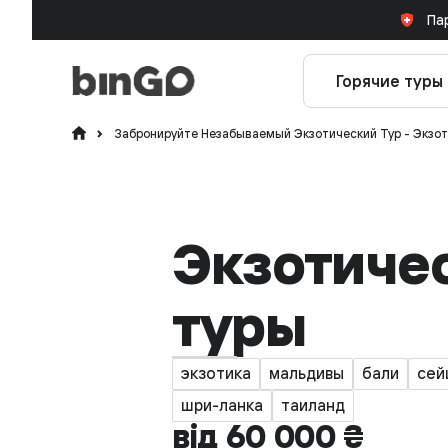
Па
Горячие туры
Забронируйте Незабываемый Экзотический Тур - Экзот
Экзотиче
туры
экзотика
мальдивы
бали
сей
шри-ланка
таиланд
від 60 000 ₴