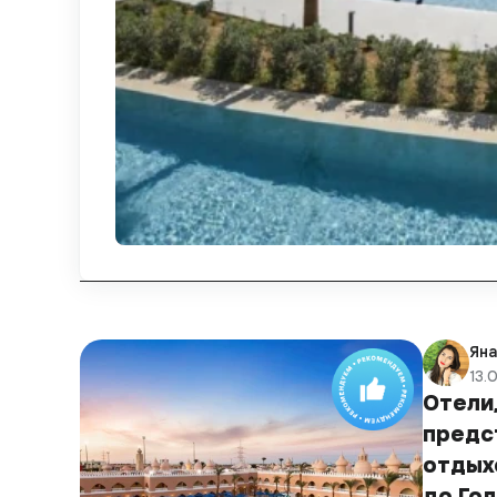
Ян
13.
Отели
предс
отдых
до Го