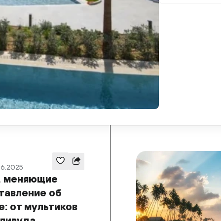
а
06.2025
, меняющие
тавление об
е: от мультиков
лливуда