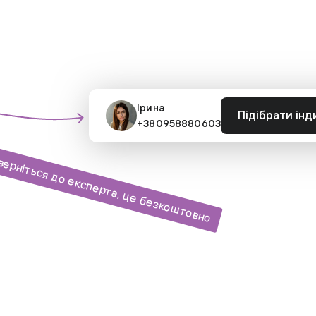
Ірина
Підібрати інд
+380958880603
верніться до експерта, це безкоштовно