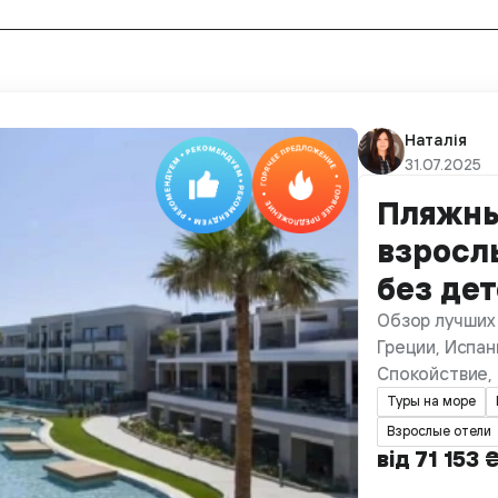
Наталія
31.07.2025
Пляжны
взросл
без де
Обзор лучших 
Греции, Испан
Спокойствие,
Туры на море
Взрослые отели
від 71 153 