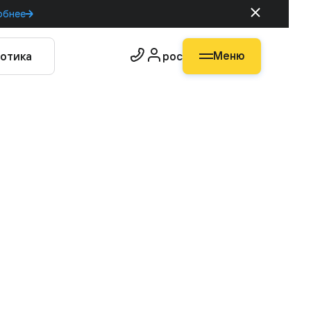
обнее
Меню
отика
рос