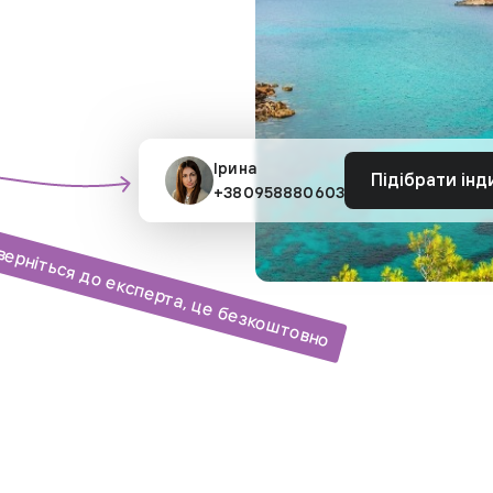
Ірина
Підібрати інд
+380958880603
верніться до експерта, це безкоштовно