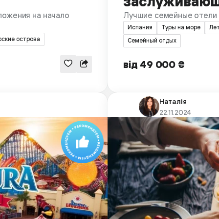
заслуживающ
ложения на начало
Лучшие семейные отели 
Испания
Туры на море
Ле
рские острова
Семейный отдых
від 49 000 ₴
Наталія
22.11.2024