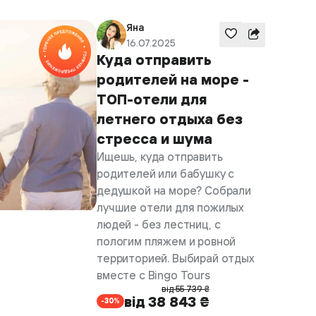
Яна
16.07.2025
Куда отправить
родителей на море -
ТОП-отели для
летнего отдыха без
стресса и шума
Ищешь, куда отправить
родителей или бабушку с
дедушкой на море? Собрали
лучшие отели для пожилых
людей - без лестниц, с
пологим пляжем и ровной
территорией. Выбирай отдых
вместе с Bingo Tours
від 55 739 ₴
від 38 843 ₴
-30%