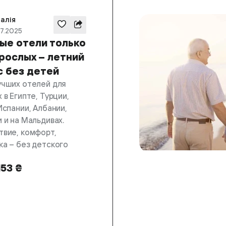
алія
07.2025
ые отели только
рослых – летний
с без детей
учших отелей для
 в Египте, Турции,
Испании, Албании,
 и на Мальдивах.
твие, комфорт,
ка – без детского
153 ₴