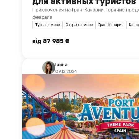
для активных туристов
Приключения на Гран-Канарии: горячие пред
февраля
Туры на море
Отдых на море
Гран-Канария
Кана
від 87 985 ₴
Ірина
09.12.2024