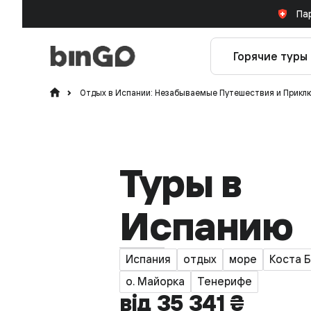
Па
Горячие туры
Отдых в Испании: Незабываемые Путешествия и Приклю
Туры в
Испанию
Испания
отдых
море
Коста 
о. Майорка
Тенерифе
від 35 341 ₴