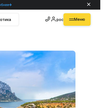
обнее
Меню
отика
рос