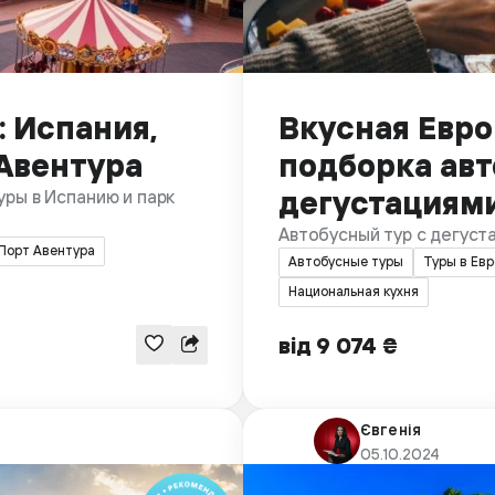
 Испания,
Вкусная Евро
 Авентура
подборка авт
дегустациям
уры в Испанию и парк
Автобусный тур с дегуста
Порт Авентура
Автобусные туры
Туры в Евр
Национальная кухня
від 9 074 ₴
Євгенія
05.10.2024