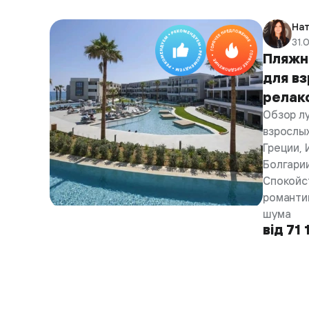
Нат
31.
Пляжн
для вз
релак
Обзор л
взрослых
Греции, 
Болгарии
Спокойс
романти
шума
від 71 