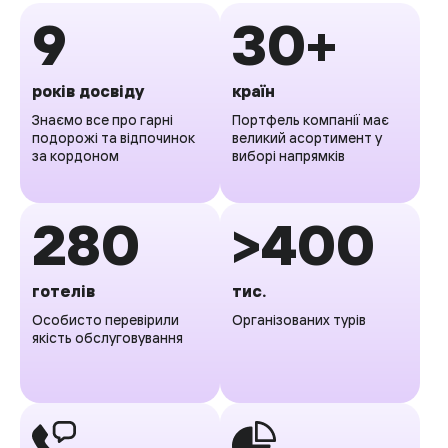
9
30+
років досвіду
країн
Знаємо все про гарні
Портфель компанії має
подорожі та відпочинок
великий асортимент у
за кордоном
виборі напрямків
280
>400
готелів
тис.
Особисто перевірили
Організованих турів
якість обслуговування