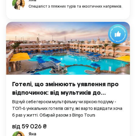
Спеціаліст з пляжних турів та екзотичних напрямків.
Готелі, що змінюють уявлення про
відпочинок: від мультиків до
Голлівуду
Відчуй себе героєм мультфільму чи зіркою подіуму -
ТОП-6 унікальних готелів світу, які варто відвідати хоча
б раз у житті. Обирай разом з Bingo Tours
від 59 026 ₴
Яна