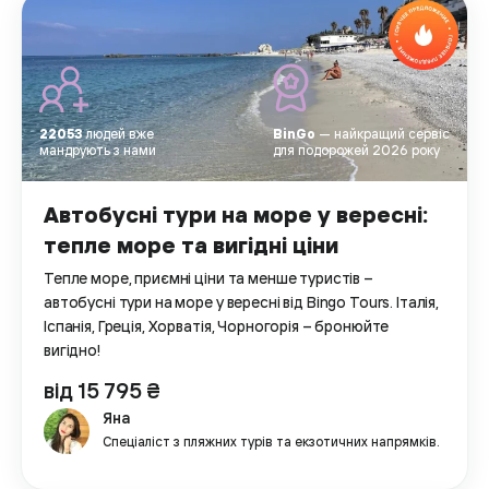
22053
людей вже
BinGo
— найкращий сервіс
мандрують з нами
для подорожей 2026 року
Автобусні тури на море у вересні:
тепле море та вигідні ціни
Тепле море, приємні ціни та менше туристів –
автобусні тури на море у вересні від Bingo Tours. Італія,
Іспанія, Греція, Хорватія, Чорногорія – бронюйте
вигідно!
від 15 795 ₴
Яна
Спеціаліст з пляжних турів та екзотичних напрямків.