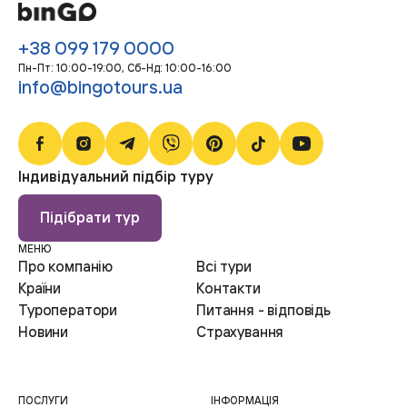
пропонувати вам найкращі ціни та
+38 099 179 0000
найбільш захоплюючі маршрути. З
Пн-Пт: 10:00-19:00, Сб-Нд: 10:00-16:00
нами ви зможете відправитися у
info@bingotours.ua
подорож за доступними цінами, не
компрометуючи якість вашого
відпочинку.
Не відкладайте свої мрії на потім!
Індивідуальний підбір туру
Вигідні умови раннього бронювання
Підібрати тур
дозволять вам зекономити і
МЕНЮ
забезпечити собі найкращі варіанти
Про компанію
Всі тури
відпочинку. Звертайтеся до нас вже
Країни
Контакти
сьогодні, щоб обрати ідеальний тур та
Туроператори
Питання - відповідь
розпочати планування вашої мрійної
Новини
Страхування
подорожі.
ПОСЛУГИ
ІНФОРМАЦІЯ