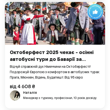
Октоберфест 2025 чекає - осінні
автобусні тури до Баварії за
вигідними цінами
Відчуй справжній дух Німеччини на Октоберфесті!
Подорожуй Європою з комфортом в автобусних турах:
Прага, Мюнхен, Відень, Будапешт. Від 95 євро
від 4 608 ₴
Наталія
Менеджер з туризму, професіонал, 10 років досвіду