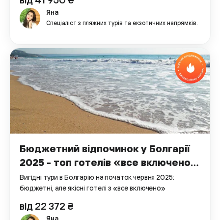
Яна
Спеціаліст з пляжних турів та екзотичних напрямків.
Бюджетний відпочинок у Болгарії
2025 - топ готелів «все включено»
за вигідними цінами
Вигідні тури в Болгарію на початок червня 2025:
бюджетні, але якісні готелі з «все включено»
від 22 372 ₴
Яна