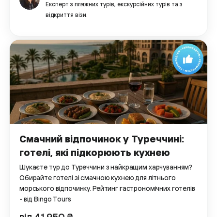
Експерт з пляжних турів, екскурсійних турів та з
відкриття візи.
Смачний відпочинок у Туреччині:
готелі, які підкорюють кухнею
Шукаєте тур до Туреччини з найкращим харчуванням?
Обирайте готелі зі смачною кухнею для літнього
морського відпочинку. Рейтинг гастрономічних готелів
- від Bingo Tours
від 41 950 ₴