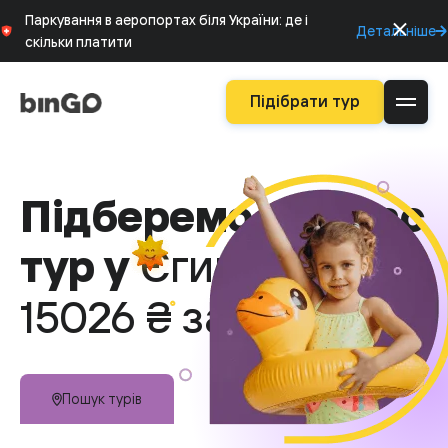
Паркування в аеропортах біля України: де і
Детальніше
скільки платити
Підібрати тур
Підберемо для вас
тур у
Єгипет від
15
026 ₴ за людину
Пошук турів