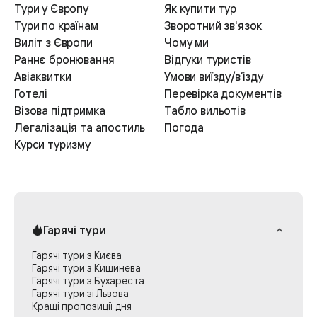
Тури у Європу
Як купити тур
Тури по країнам
Зворотний зв'язок
Виліт з Європи
Чому ми
Раннє бронювання
Відгуки туристів
Авіаквитки
Умови виїзду/в’ізду
Готелі
Перевірка документів
Візова підтримка
Табло вильотів
Легалізація та апостиль
Погода
Курси туризму
Гарячі тури
Гарячі тури з Києва
Гарячі тури з Кишинева
Гарячі тури з Бухареста
Гарячі тури зі Львова
Кращі пропозиції дня