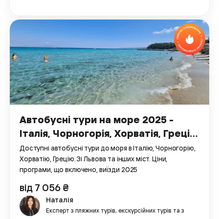
Автобусні тури на море 2025 -
Італія, Чорногорія, Хорватія, Греція
за вигідною ціною
Доступні автобусні тури до моря в Італію, Чорногорію,
Хорватію, Грецію. Зі Львова та інших міст. Ціни,
програми, що включено, виїзди 2025
від 7 056 ₴
Наталія
Експерт з пляжних турів, екскурсійних турів та з