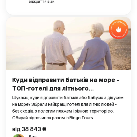
відкриття візи.
Куди відправити батьків на море -
ТОП-готелі для літнього
відпочинку без стресу і галасу
Шукаєш, куди відправити батьків або бабусю з дідусем
на море? Зібрали найкращі готелі для літніх людей -
без сходів, з пологим пляжем і рівною територією.
Обирай відпочинок разом із Bingo Tours
від 38 843 ₴
Яна