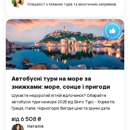
Спеціаліст з пляжних турів та екзотичних напрямків.
Автобусні тури на море за
знижками: море, сонце і пригоди
Шукаєте недорогий літній відпочинок? Обирайте
автобусні тури на море 2025 від Бінго Турс - Хорватія,
Греція, Італія, Чорногорія. Вигідні ціни та зручні дати
від 6 508 ₴
Наталія