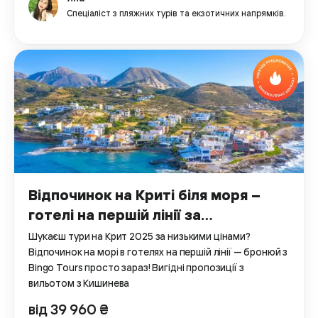
Спеціаліст з пляжних турів та екзотичних напрямків.
Відпочинок на Криті біля моря –
готелі на першій лінії за
найкращими цінами
Шукаєш тури на Крит 2025 за низькими цінами?
Відпочинок на морі в готелях на першій лінії — бронюй з
Bingo Tours просто зараз! Вигідні пропозиції з
вильотом з Кишинева
від 39 960 ₴