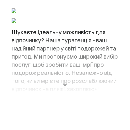
Шукаєте ідеальну можливість для
відпочинку? Наша турагенція - ваш
надійний партнер у світі подорожей та
пригод. Ми пропонуємо широкий вибір
послуг, щоб зробити ваші мрії про
подорож реальністю. Незалежно від
того, чи ви мрієте про розслаблюючий
відпочинок на пляжі, захоплюючі
екскурсії або культурні подорожі, ми
готові задовольнити ваші побажання.
Захоплюючі гарячі тури - одна з наших
основних спеціальностей. Ми постійно
оновлюємо наші пропозиції, щоб