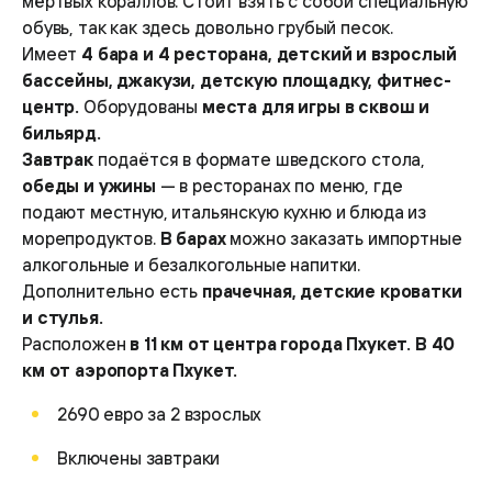
мёртвых кораллов. Стоит взять с собой специальную
обувь, так как здесь довольно грубый песок.
Имеет
4 бара и 4 ресторана, детский и взрослый
бассейны, джакузи, детскую площадку, фитнес-
центр.
Оборудованы
места для игры в сквош и
бильярд.
Завтрак
подаётся в формате шведского стола,
обеды и ужины
— в ресторанах по меню, где
подают местную, итальянскую кухню и блюда из
морепродуктов.
В барах
можно заказать импортные
алкогольные и безалкогольные напитки.
Дополнительно есть
прачечная, детские кроватки
и стулья.
Расположен
в 11 км от центра города Пхукет. В 40
км от аэропорта Пхукет.
2690 евро за 2 взрослых
Включены завтраки