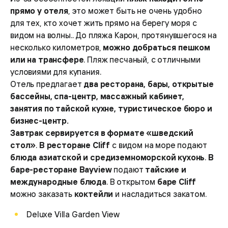
прямо у отеля
, это может быть не очень удобно
для тех, кто хочет жить прямо на берегу моря с
видом на волны.. До пляжа Карон, протянувшегося на
несколько километров,
можно добраться пешком
или на трансфере
. Пляж песчаный, с отличными
условиями для купания.
Отель предлагает
два ресторана, бары, открытые
бассейны, спа-центр, массажный кабинет,
занятия по тайской кухне, туристическое бюро и
бизнес-центр.
Завтрак сервируется в формате «шведский
стол»
.
В ресторане Cliff
с видом на море подают
блюда азиатской и средиземноморской кухонь
.
В
баре-ресторане Bayview
подают
тайские и
международные блюда
. В открытом
баре Cliff
можно заказать
коктейли
и насладиться закатом.
Deluxe Villa Garden View