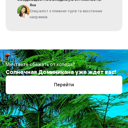
Яна
Спеціаліст з пляжних турів та екзотичних
напрямків.
Мечтаете сбежать от холода?
Солнечная Доминикана уже ждет вас!
Перейти