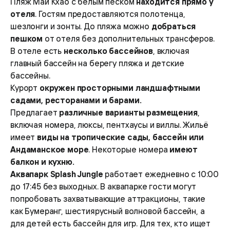
Пляж Май Кхао с белым песком
находится прямо у
отеля
. Гостям предоставляются полотенца,
шезлонги и зонты. До пляжа можно
добраться
пешком
от отеля без дополнительных трансферов.
В отеле есть
несколько бассейнов
, включая
главный бассейн на берегу пляжа и детские
бассейны.
Курорт
окружен просторными ландшафтными
садами, ресторанами и барами.
Предлагает
различные варианты размещения
,
включая номера, люксы, пентхаусы и виллы. Жильё
имеет
виды на тропические сады, бассейн или
Андаманское море
. Некоторые номера
имеют
балкон и кухню.
Аквапарк Splash Jungle
работает ежедневно с 10:00
до 17:45 без выходных. В аквапарке гости могут
попробовать захватывающие аттракционы, такие
как Бумеранг, шестиярусный волновой бассейн, а
для детей есть бассейн для игр. Для тех, кто ищет