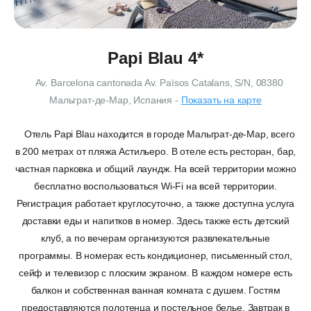
Papi Blau 4*
Av. Barcelona cantonada Av. Països Catalans, S/N, 08380
Мальграт-де-Мар, Испания
-
Показать на карте
Отель Papi Blau находится в городе Мальграт-де-Мар, всего
в 200 метрах от пляжа Астильеро. В отеле есть ресторан, бар,
частная парковка и общий лаундж. На всей территории можно
бесплатно воспользоваться Wi-Fi на всей территории.
Регистрация работает круглосуточно, а также доступна услуга
доставки еды и напитков в номер. Здесь также есть детский
клуб, а по вечерам организуются развлекательные
программы. В номерах есть кондиционер, письменный стол,
сейф и телевизор с плоским экраном. В каждом номере есть
балкон и собственная ванная комната с душем. Гостям
предоставляются полотенца и постельное белье. Завтрак в