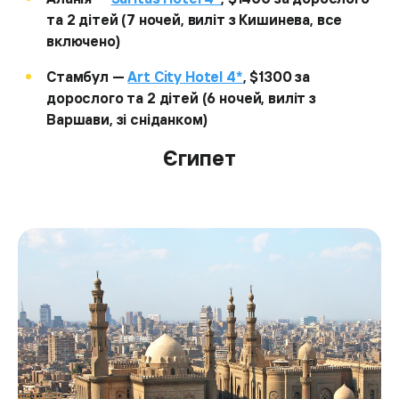
та 2 дітей (7 ночей, виліт з Кишинева, все
включено)
Стамбул —
Art City Hotel 4*
, $1300 за
дорослого та 2 дітей (6 ночей, виліт з
Варшави, зі сніданком)
Єгипет