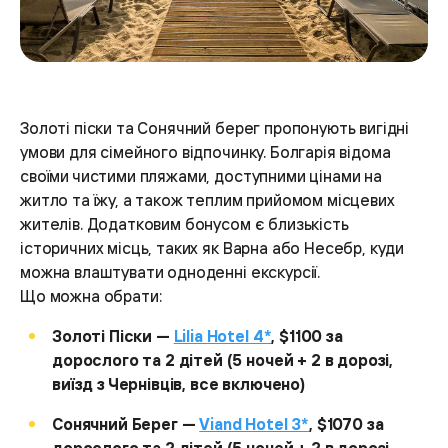
Золоті піски та Сонячний берег пропонують вигідні
умови для сімейного відпочинку. Болгарія відома
своїми чистими пляжами, доступними цінами на
житло та їжу, а також теплим прийомом місцевих
жителів. Додатковим бонусом є близькість
історичних місць, таких як Варна або Несебр, куди
можна влаштувати одноденні екскурсії.
Що можна обрати:
Золоті Піски —
Lilia Hotel 4*
, $1100 за
дорослого та 2 дітей (5 ночей + 2 в дорозі,
виїзд з Чернівців, все включено)
Сонячний Берег —
Viand Hotel 3*
, $1070 за