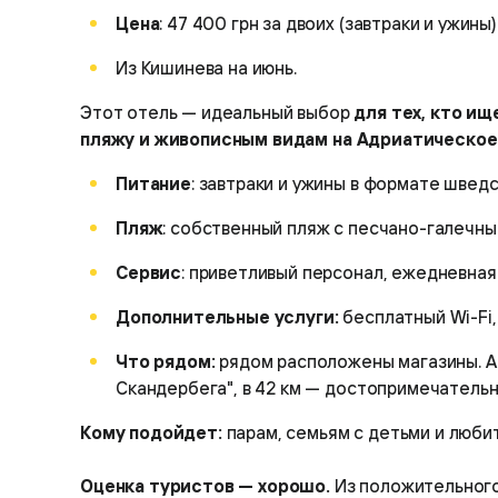
Цена
: 47 400 грн за двоих (завтраки и ужины)
Из Кишинева на июнь.
Этот отель — идеальный выбор
для тех, кто и
пляжу и живописным видам на Адриатическое
Питание
: завтраки и ужины в формате швед
Пляж
: собственный пляж с песчано-галечны
Сервис
: приветливый персонал, ежедневная
Дополнительные услуги:
бесплатный Wi-Fi,
Что рядом:
рядом расположены магазины. Ам
Скандербега", в 42 км — достопримечательно
Кому подойдет:
парам, семьям с детьми и люби
Оценка туристов — хорошо.
Из положительного