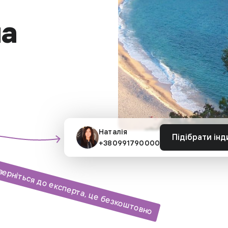
на
Наталія
Підібрати інд
+380991790000
верніться до експерта, це безкоштовно