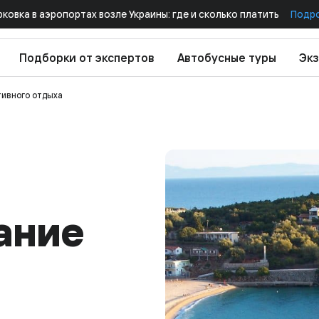
рковка в аэропортах возле Украины: где и сколько платить
Подр
Подборки от экспертов
Автобусные туры
Экз
ктивного отдыха
ание