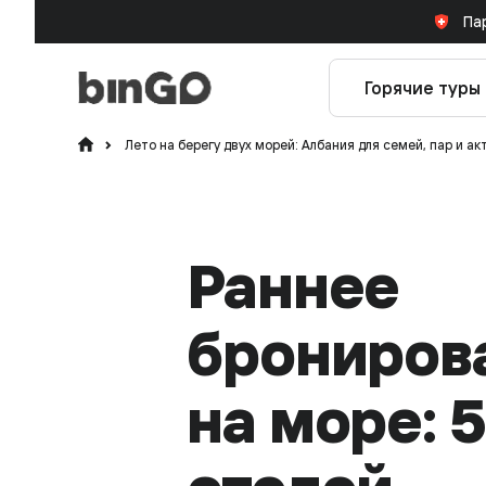
Па
Горячие туры
Лето на берегу двух морей: Албания для семей, пар и а
Раннее
брониров
на море: 5