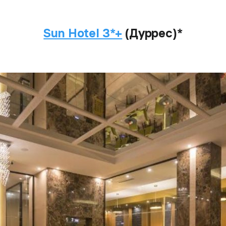
Sun Hotel 3*+
(Дуррес)*