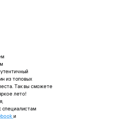
ем
ем
аутентичный
ин из топовых
места. Так вы сможете
яркое лето!
я,
к специалистам
ebook
и