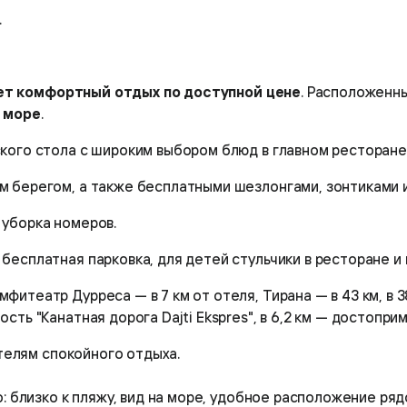
.
щет комфортный отдых по доступной цене
. Расположенн
 море
.
ского стола с широким выбором блюд в главном ресторане.
м берегом, а также бесплатными шезлонгами, зонтиками 
 уборка номеров.
 бесплатная парковка, для детей стульчики в ресторане и 
фитеатр Дурреса — в 7 км от отеля, Тирана — в 43 км, в
сть "Канатная дорога Dajti Ekspres", в 6,2 км — достопри
телям спокойного отдыха.
: близко к пляжу, вид на море, удобное расположение р