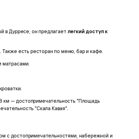
ый в Дурресе, он предлагает
легкий доступ к
 Также есть ресторан по меню, бар и кафе.
и матрасами.
кроватки.
 38 км — достопримечательность "Площадь
мечательность "Скала Кавая".
ядом с достопримечательностями, набережной и