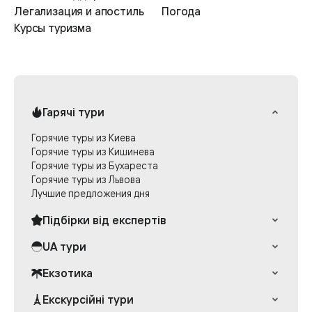
Легализация и апостиль
Погода
Курсы туризма
Гарячі тури
Горячие туры из Киева
Горячие туры из Кишинева
Горячие туры из Бухареста
Горячие туры из Львова
Лучшие предложения дня
Підбірки від експертів
Раннее бронирование Греции
UA тури
Эксперт рекомендует
Отдых в Ворохте
Екзотика
Египет с теплыми бухтами
Туры в Буковель
Раннее бронирование Турции
Туры на Шри-Ланку
Екскурсійні тури
Лыжный отдых в Украине
Семейные отели в Болгарии