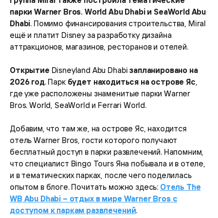
парки Warner Bros. World Abu Dhabi и SeaWorld Abu
Dhabi
. Помимо финансирования строительства, Miral
ещё и платит Disney за разработку дизайна
аттракционов, магазинов, ресторанов и отелей.
Открытие
Disneyland Abu Dhabi
запланировано на
2026 год
. Парк
будет находиться на острове Яс
,
где уже расположены знаменитые парки Warner
Bros. World, SeaWorld и Ferrari World.
Добавим, что там же, на острове Яс, находится
отель Warner Bros, гости которого получают
бесплатный доступ в парки развлечений. Напомним,
что специалист Bingo Tours Яна побывала и в отеле,
и в тематических парках, после чего поделилась
опытом в блоге. Почитать можно здесь:
Отель The
WB Abu Dhabi – отдых в мире Warner Bros с
доступом к паркам развлечений
.