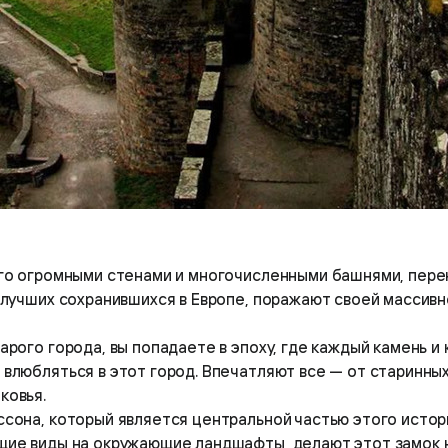
его огромными стенами и многочисленными башнями, перен
 лучших сохранившихся в Европе, поражают своей массив
арого города, вы попадаете в эпоху, где каждый камень 
 влюбляться в этот город. Впечатляют все — от старинн
ковья.
ссона, который является центральной частью этого исто
ющие виды на окружающие ландшафты, делают этот замок