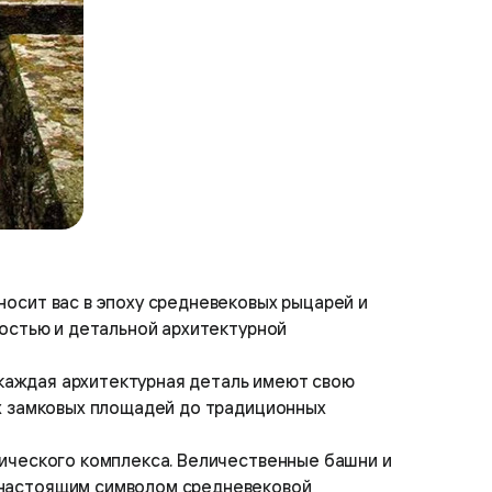
осит вас в эпоху средневековых рыцарей и
ностью и детальной архитектурной
и каждая архитектурная деталь имеют свою
ых замковых площадей до традиционных
рического комплекса. Величественные башни и
 настоящим символом средневековой