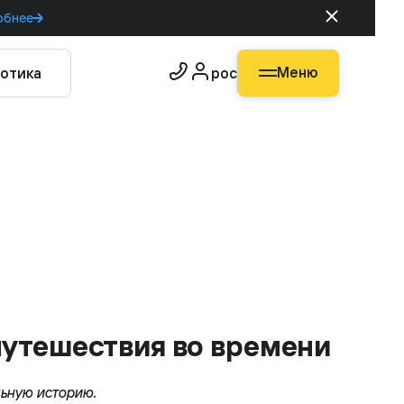
обнее
Меню
отика
рос
путешествия во времени
льную историю.