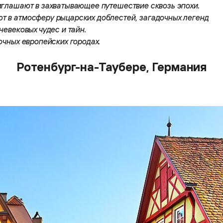
иглашают в захватывающее путешествие сквозь эпохи.
т в атмосферу рыцарских доблестей, загадочных легенд
невековых чудес и тайн.
очных европейских городах.
Ротенбург-на-Таубере, Германия