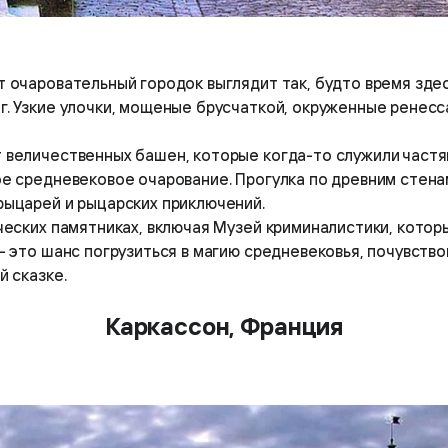
 очаровательный городок выглядит так, будто время здес
г. Узкие улочки, мощеные брусчаткой, окруженные ренес
 величественных башен, которые когда-то служили частя
ое средневековое очарование. Прогулка по древним стена
рыцарей и рыцарских приключений.
ческих памятниках, включая Музей криминалистики, котор
— это шанс погрузиться в магию средневековья, почувств
й сказке.
Каркассон, Франция