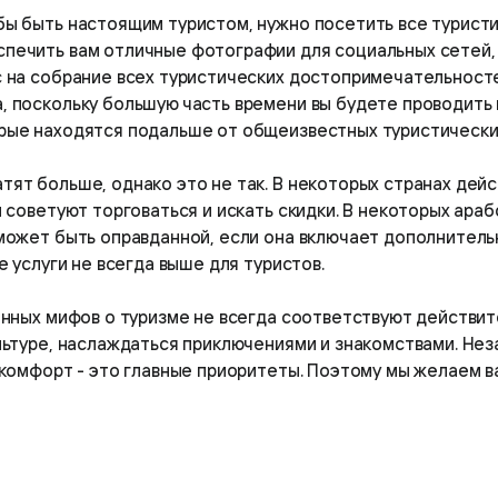
обы быть настоящим туристом, нужно посетить все турист
печить вам отличные фотографии для социальных сетей, 
 на собрание всех туристических достопримечательностей
 поскольку большую часть времени вы будете проводить в
орые находятся подальше от общеизвестных туристически
тят больше, однако это не так. В некоторых странах дейс
 советуют торговаться и искать скидки. В некоторых араб
может быть оправданной, если она включает дополнительн
е услуги не всегда выше для туристов.
енных мифов о туризме не всегда соответствуют действит
льтуре, наслаждаться приключениями и знакомствами. Неза
и комфорт - это главные приоритеты. Поэтому мы желаем