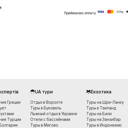
и
Приймаємо оплату
експертів
UA тури
Екзотика
ние Греции
Отдых в Ворохте
Туры на Шри-Ланку
ует
Туры в Буковель
Туры в Таиланд
бухтами
Лыжный отдых в Украине
Туры на Бали
ние Турции
Отели с бассейнами
Туры на Занзибар
 Болгарии
Туры в Мигово
Туры в Индонезию