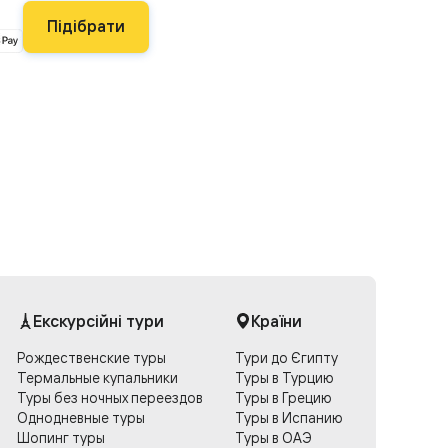
Підібрати
Екскурсійні тури
Країни
Рождественские туры
Тури до Єгипту
Термальные купальники
Туры в Турцию
Туры без ночных переездов
Туры в Грецию
Однодневные туры
Туры в Испанию
Шопинг туры
Туры в ОАЭ