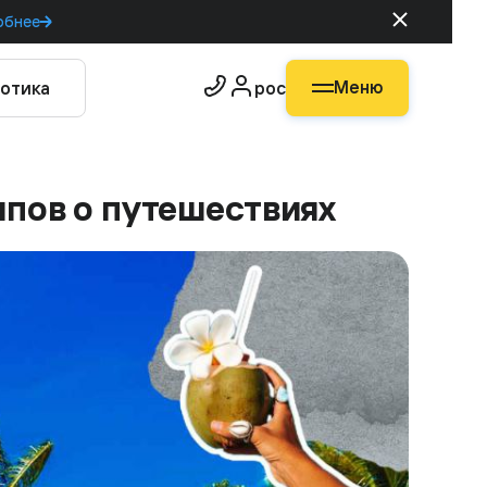
обнее
Меню
отика
рос
пов о путешествиях