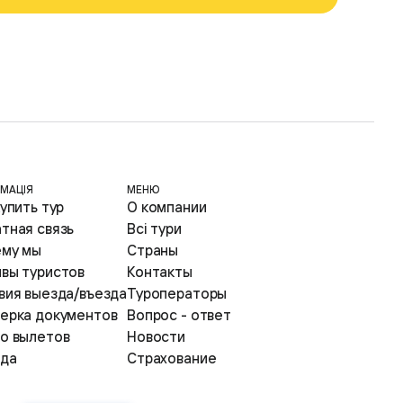
МАЦІЯ
МЕНЮ
купить тур
О компании
тная связь
Всі тури
му мы
Страны
вы туристов
Контакты
вия выезда/въезда
Туроператоры
ерка документов
Вопрос - ответ
о вылетов
Новости
да
Страхование