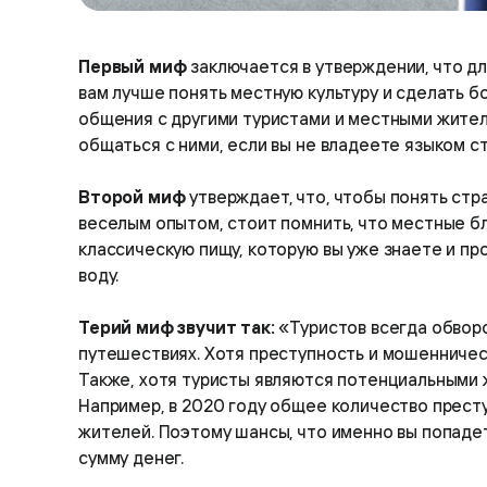
Первый миф
заключается в утверждении, что д
вам лучше понять местную культуру и сделать б
общения с другими туристами и местными жителя
общаться с ними, если вы не владеете языком с
Второй миф
утверждает, что, чтобы понять стр
веселым опытом, стоит помнить, что местные бл
классическую пищу, которую вы уже знаете и пр
воду.
Терий миф звучит так:
«Туристов всегда обвор
путешествиях. Хотя преступность и мошенничест
Также, хотя туристы являются потенциальными 
Например, в 2020 году общее количество престу
жителей. Поэтому шансы, что именно вы попаде
сумму денег.