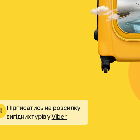
Підписатись на розсилку
вигідних турів у
Viber