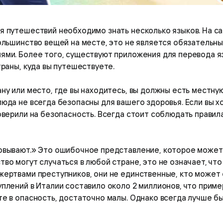
ля путешествий необходимо знать несколько языков. На с
ольшинство вещей на месте, это не является обязательным
ми. Более того, существуют приложения для перевода яз
траны, куда вы путешествуете.
ану или место, где вы находитесь, вы должны есть местну
юда не всегда безопасны для вашего здоровья. Если вы 
оверили на безопасность. Всегда стоит соблюдать правил
овывают.» Это ошибочное представление, которое может в
во могут случаться в любой стране, это не означает, что
жертвами преступников, они не единственные, кто может 
плений в Италии составило около 2 миллионов, что приме
те в опасность, достаточно малы. Однако всегда лучше б