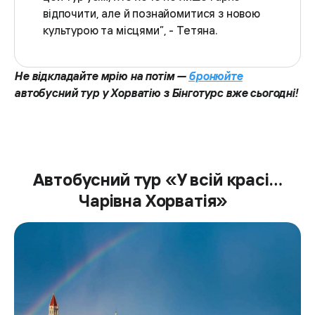
відпочити, але й познайомитися з новою
культурою та місцями”, - Тетяна.
Не відкладайте мрію на потім —
бронюйте
автобусний тур у Хорватію з Бінготурс вже сьогодні!
Автобусний тур «У всій красі…
Чарівна Хорватія»