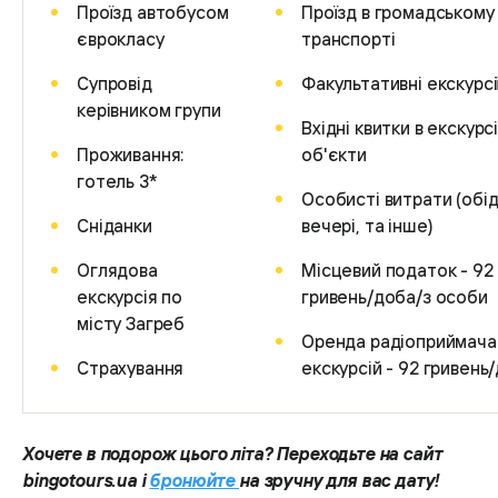
Проїзд автобусом
Проїзд в громадському
єврокласу
транспорті
Супровід
Факультативні екскурсі
керівником групи
Вхідні квитки в екскурсі
Проживання:
об'єкти
готель 3*
Особисті витрати (обід
Сніданки
вечері, та інше)
Оглядова
Місцевий податок - 92
екскурсія по
гривень/доба/з особи
місту Загреб
Оренда радіоприймача
Страхування
екскурсій - 92 гривень
Хочете в подорож цього літа? Переходьте на сайт
bingotours.ua і
бронюйте
на зручну для вас дату!