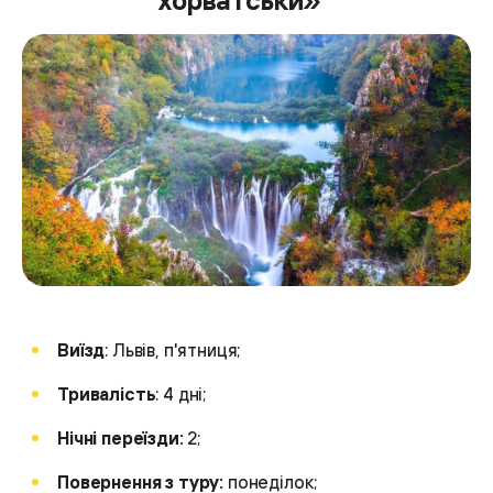
Виїзд
: Львів, п'ятниця;
Тривалість
: 4 дні;
Нічні переїзди:
2;
Повернення з туру:
понеділок;