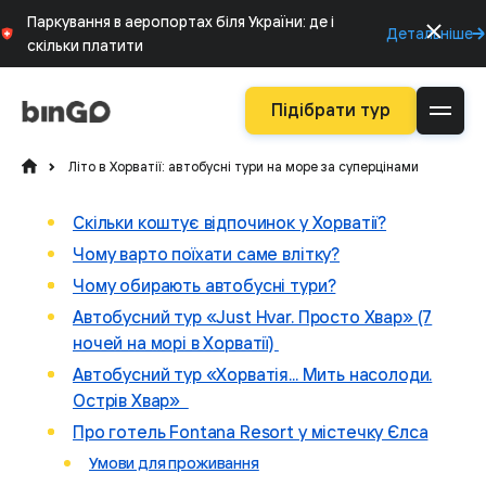
Паркування в аеропортах біля України: де і
Детальніше
скільки платити
Підібрати тур
Літо в Хорватії: автобусні тури на море за суперцінами
Скільки коштує відпочинок у Хорватії?
Чому варто поїхати саме влітку?
Чому обирають автобусні тури?
Автобусний тур «Just Hvar. Просто Хвар» (7
ночей на морі в Хорватії)
Автобусний тур «Хорватія... Мить насолоди.
Острів Хвар»
Про готель Fontana Resort у містечку Єлса
Умови для проживання