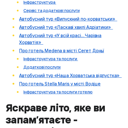
Інфраструктура
Сервіс та додаткові послуги
Автобусний тур «Випускний по-хорватськи»
Автобусний тур «Ласкаві хвилі Адріатики»
Автобусний тур «У всій красі… Чарівна
Хорватія»
Про готель Medena в місті Сегет Доньї
Інфраструктура та послуги
Додаткові послуги
Автобусний тур «Наша Хорватська відпустка»
​​​​​​Про готель Stella Maris у місті Водіце
Інфраструктура та послуги готелю
Яскраве літо, яке ви
запам’ятаєте -