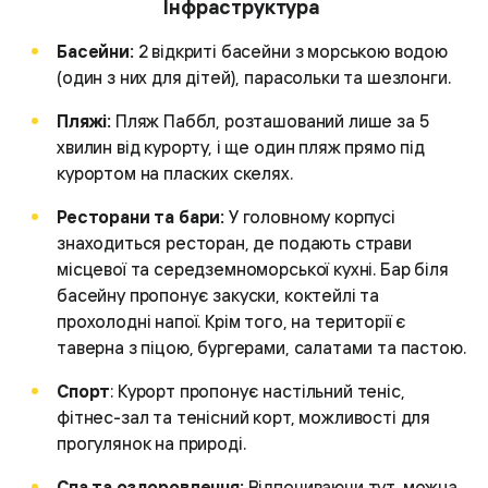
Інфраструктура
Басейни:
2 відкриті басейни з морською водою
(один з них для дітей), парасольки та шезлонги.
Пляжі:
Пляж Паббл, розташований лише за 5
хвилин від курорту, і ще один пляж прямо під
курортом на пласких скелях.
Ресторани та бари:
У головному корпусі
знаходиться ресторан, де подають страви
місцевої та середземноморської кухні. Бар біля
басейну пропонує закуски, коктейлі та
прохолодні напої. Крім того, на території є
таверна з піцою, бургерами, салатами та пастою.
Спорт
: Курорт пропонує настільний теніс,
фітнес-зал та тенісний корт, можливості для
прогулянок на природі.
Спа та оздоровлення:
Відпочиваючи тут, можна