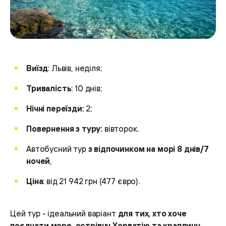
Виїзд
: Львів, неділя;
Тривалість
: 10 днів;
Нічні переїзди:
2;
Повернення з туру:
вівторок.
Автобусний тур
з відпочинком на морі 8 днів/7
ночей
,
Ціна
: від 21 942 грн (477 євро).
Цей тур - ідеальний варіант
для тих, хто хоче
поєднати море, острівну Хорватію та краплину