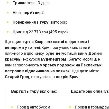
Тривалість
: 10 днів;
Нічні переїзди:
2;
Повернення з туру:
вівторок;
Ціна:
від 22 770 грн (495 євро).
Ще один тур
на Хвар
, але вже
зі сніданками і
вечерями у готелі
. Крім прогулянок містами й
пляжного відпочинку, буде
дегустація вин у Долині
красунь
, екскурсія
Будапештом
і багато моря! Ще
вам запропонують
морську подорож на Пакленські
острови з відпочинком на пляжах
, відвідати місто
Старий Град
, екскурсію на
острів Брач
.
Вартість туру включає:
Додатково оплачує
Проїзд автобусом
Проїзд в громадс