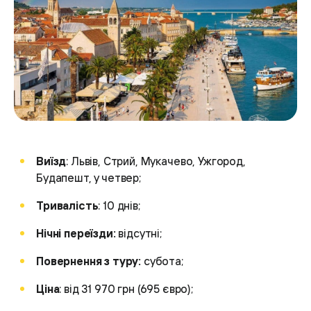
Виїзд
: Львів, Стрий, Мукачево, Ужгород,
Будапешт, у четвер;
Тривалість
: 10 днів;
Нічні переїзди:
відсутні;
Повернення з туру:
субота;
Ціна
: від 31 970 грн (695 євро);