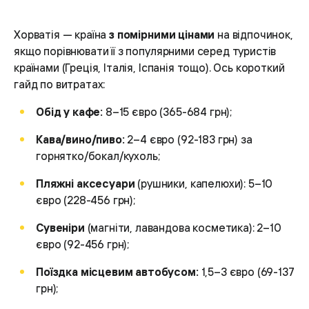
Хорватія — країна
з помірними цінами
на відпочинок,
якщо порівнювати її з популярними серед туристів
країнами (Греція, Італія, Іспанія тощо). Ось короткий
гайд по витратах:
Обід у кафе:
8–15 євро (365-684 грн);
Кава/вино/пиво:
2–4 євро (92-183 грн) за
горнятко/бокал/кухоль;
Пляжні аксесуари
(рушники, капелюхи): 5–10
євро (228-456 грн);
Сувеніри
(магніти, лавандова косметика): 2–10
євро (92-456 грн);
Поїздка місцевим автобусом:
1,5–3 євро (69-137
грн);