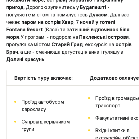
пригод
. Дорогою зупинитесь у
Будапешті
-
погуляєте містом та помилуєтесь
Дунаєм
. Далі вас
чекає
паром на острів Хвар
, 7
ночей у готелі
Fontana Resort
(Єлса) та затишний
відпочинок біля
моря
. У програмі - подорож на
Пакленські острови
,
прогулянка містом
Старий Град
, екскурсія на
острів
Брач
, а ще - смачнюща дегустація вина і гуляшу в
Долині красунь
.
Вартість туру включає:
Додатково оплачує
Проїзд в громадсь
Проїзд автобусом
транспорті
єврокласу
Факультативні екск
Супровід керівником
групи
Вхідні квитки в
екскурсійні об'єкт