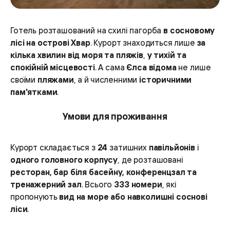
Готель розташований на схилі пагорба
в сосновому
лісі на острові Хвар
. Курорт знаходиться лише
за
кілька хвилин від моря та пляжів
,
у тихій та
спокійній місцевості
. А сама
Єлса відома
не лише
своїми
пляжами
, а й численними
історичними
пам'ятками
.
Умови для проживання
Курорт складається з
24
затишних
павільйонів
і
одного головного корпусу
, де розташовані
ресторан, бар біля басейну, конференцзал та
тренажерний зал
. Всього
333 номери
, які
пропонують
вид на море або навколишні соснові
ліси
.