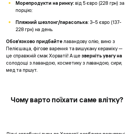
Морепродукти на ринку:
від 5 євро (228 грн) за
порцію;
Пляжний шезлонг/парасолька
: 3–5 євро (137-
228 грн) на день.
Обов’язково придбайте
лавандову олію, вино з
Пелієшаца, фігове варення та вишукану кераміку —
це справжній смак Хорватії! А ще
зверніть увагу на
солодощі з лавандою, косметику з лавандою, сири,
мед та пршут.
Чому варто поїхати саме влітку?