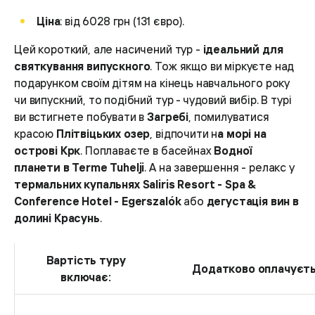
Ціна
: від 6028 грн (131 євро).
Цей короткий, але насичений тур -
ідеальний для
святкування випускного
. Тож якщо ви міркуєте над
подарунком своїм дітям на кінець навчального року
чи випускний, то подібний тур - чудовий вибір. В турі
ви встигнете побувати в
Загребі
, помилуватися
красою
Плітвіцьких озер
, відпочити н
а морі на
острові Крк
. Поплаваєте в басейнах
Водної
планети в Terme Tuhelji
. А на завершення - релакс у
термальних купальнях Saliris Resort - Spa &
Conference Hotel - Egerszalók
або
дегустація вин в
долині Красунь
.
Вартість туру
Додатково оплачуєть
включає: