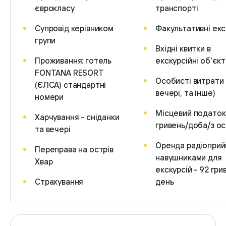
єврокласу
транспорті
Супровід керівником
Факультативні екс
групи
Вхідні квитки в
Проживання: готель
екскурсійні об'єк
FONTANA RESORT
Особисті витрати 
(ЄЛСА) стандартні
вечері, та інше)
номери
Місцевий податок 
Харчування - сніданки
гривень/доба/з о
та вечері
Оренда радіоприй
Переправа на острів
навушниками для
Хвар
екскурсій - 92 гри
Страхування
день