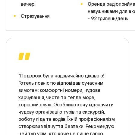
вечері
Оренда радіоприйма
навушниками для ек
Страхування
- 92 гривень/день
“Подорож була надзвичайно цікавою!
Готель повністю відповідав сучасним
вимогам: комфортні номери, чудове
харчування, чисте та тепле море,
хороший пляж. Особливо хочу відзначити
чудову організацію турів та екскурсій,
роботу гіда та водіїв. Їхній професіоналізм
створював відчуття безпеки. Рекомендую
цей тур усім, хто хоче не лише гарно