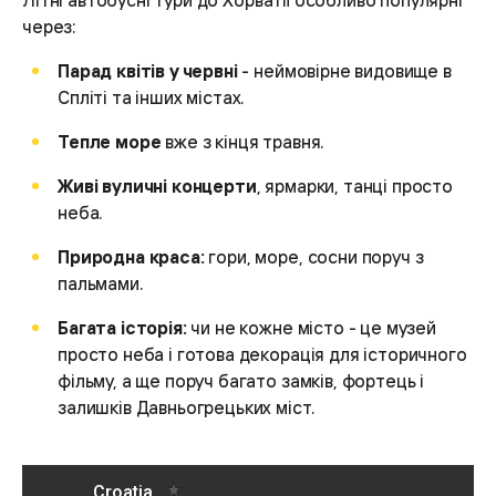
Літні автобусні тури до Хорватії особливо популярні
через:
Парад квітів у червні
- неймовірне видовище в
Спліті та інших містах.
Тепле море
вже з кінця травня.
Живі вуличні концерти
, ярмарки, танці просто
неба.
Природна краса:
гори, море, сосни поруч з
пальмами.
Багата історія:
чи не кожне місто - це музей
просто неба і готова декорація для історичного
фільму, а ще поруч багато замків, фортець і
залишків Давньогрецьких міст.