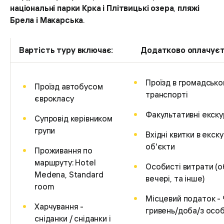
національні парки Крка і Плітвицькі озера
,
пляжі
Брела і Макарська
.
Вартість туру включає:
Додатково оплачуєт
Проїзд в громадськ
Проїзд автобусом
транспорті
єврокласу
Факультативні екскур
Супровід керівником
групи
Вхідні квитки в екску
об'єкти
Проживання по
маршруту: Hotel
Особисті витрати (о
Medena, Standard
вечері, та інше)
room
Місцевий податок - 
Харчування -
гривень/доба/з осо
сніданки / сніданки і