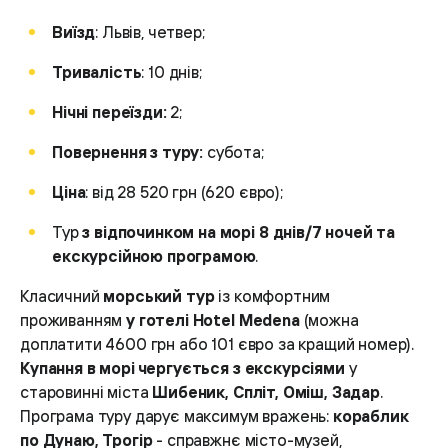
Виїзд
: Львів, четвер;
Тривалість
: 10 днів;
Нічні переїзди:
2;
Повернення з туру:
субота;
Ціна
: від 28 520 грн (620 євро);
Тур
з відпочинком на морі 8 днів/7 ночей та
екскурсійною програмою
.
Класичний
морський тур
із комфортним
проживанням
у готелі Hotel Medena
(можна
доплатити 4600 грн або 101 євро за кращий номер).
Купання в морі чергується з екскурсіями
у
старовинні міста
Шибеник, Спліт, Оміш, Задар
.
Програма туру дарує максимум вражень:
кораблик
по Дунаю, Трогір
- справжнє місто-музей,