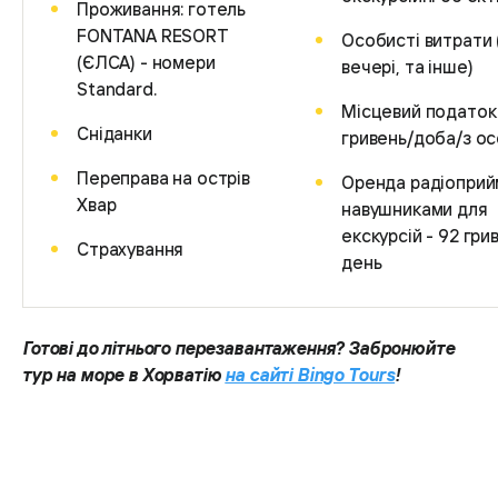
Проживання: готель
FONTANA RESORT
Особисті витрати 
(ЄЛСА) - номери
вечері, та інше)
Standard.
Місцевий податок 
Сніданки
гривень/доба/з о
Переправа на острів
Оренда радіоприй
Хвар
навушниками для
екскурсій - 92 гри
Страхування
день
Готові до літнього перезавантаження? Забронюйте
тур на море в Хорватію
на сайті Bingo Tours
!