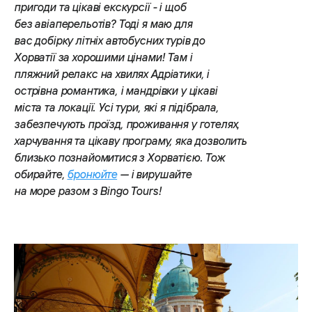
пригоди та цікаві екскурсії - і щоб
без авіаперельотів? Тоді я маю для
вас добірку літніх автобусних турів до
Хорватії за хорошими цінами! Там і
пляжний релакс на хвилях Адріатики, і
острівна романтика, і мандрівки у цікаві
міста та локації. Усі тури, які я підібрала,
забезпечують проїзд, проживання у готелях,
харчування та цікаву програму, яка дозволить
близько познайомитися з Хорватією. Тож
обирайте,
бронюйте
— і вирушайте
на море разом з Bingo Tours!