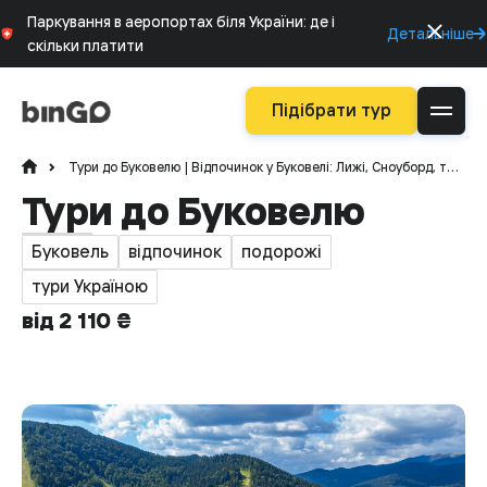
Паркування в аеропортах біля України: де і
Детальніше
скільки платити
Підібрати тур
Тури до Буковелю | Відпочинок у Буковелі: Лижі, Сноуборд, та Багато Іншого з Bingo Tours
Тури до Буковелю
Буковель
відпочинок
подорожі
тури Україною
від 2 110 ₴