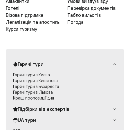
Авіаквитки
Умови виїзду/в’ізду
Розваги:
Готелі
Перевірка документів
Трекінг і пішохідні маршрути
:
Візова підтримка
Табло вильотів
Відвідайте мальовничі місця, такі як
Легалізація та апостиль
Погода
водоспад Женецький Гук.
Курси туризму
Велоспорт
: Здійснюйте прогулянки на
велосипедах по спеціально підготовлених
маршрутах.
Рекомендації:
Гарячі тури
Оренда велосипедів
: Використовуйте
послуги з оренди для зручності та
Гарячі тури з Києва
Гарячі тури з Кишинева
комфортних подорожей по околицях.
Гарячі тури з Бухареста
Весняний відпочинок
Гарячі тури зі Львова
Весна у Буковелі — це час, коли природа
Кращі пропозиції дня
відновлюється після зими. Це ідеальний
Підбірки від експертів
період для тих, хто хоче насолодитися
Раннє бронювання Греції
UA тури
прогулянками та спостерігати за
Експерт рекомендує