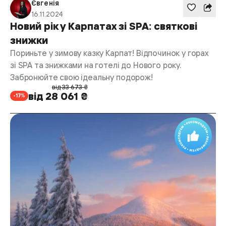
Євгенія
16.11.2024
Новий рік у Карпатах зі SPA: святкові
знижки
Пориньте у зимову казку Карпат! Відпочинок у горах
зі SPA та знижками на готелі до Нового року.
Забронюйте свою ідеальну подорож!
від 33 673 ₴
від 28 061 ₴
-17%