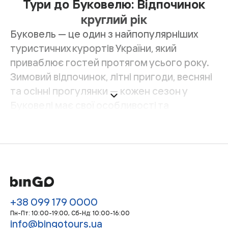
Тури до Буковелю: Відпочинок
круглий рік
Буковель — це один з найпопулярніших
туристичних курортів України, який
приваблює гостей протягом усього року.
Зимовий відпочинок, літні пригоди, весняні
та осінні прогулянки — кожен сезон у
Буковелі має свої особливості та
можливості для розваг. Ось що варто
знати про відпочинок у цьому чудовому
місці.
Зимовий відпочинок
Зимовий Буковель — це справжній рай для
любителів лиж та сноубордів. Курорт
+38 099 179 0000
пропонує численні траси різного рівня
Пн-Пт: 10:00-19:00, Сб-Нд: 10:00-16:00
складності, з сучасними підйомниками та
info@bingotours.ua