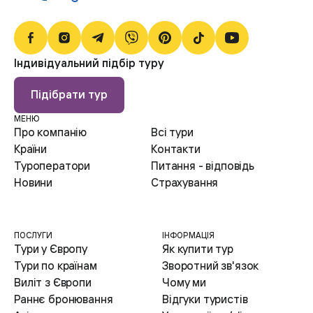
сніговими гарматами. Після активного дня
на схилах ви можете насолодитися
релаксом у спа-центрах, розташованих на
Індивідуальний підбір туру
території курорту.
Рекомендації:
Підібрати тур
Катання на лижах та сноуборді
:
МЕНЮ
Вибирайте траси залежно від вашого рівня
Про компанію
Всі тури
підготовки.
Країни
Контакти
Спа-процедури
: Відвідайте сауни та
Туроператори
Питання - відповідь
джакузі, щоб розслабитися після катання.
Новини
Страхування
Літній відпочинок
Літній Буковель перетворюється на
ПОСЛУГИ
ІНФОРМАЦІЯ
ідеальне місце для активного відпочинку.
Тури у Європу
Як купити тур
Гірські пейзажі, чисте повітря та безліч
Тури по країнам
Зворотний зв'язок
можливостей для туризму роблять цей
Виліт з Європи
Чому ми
курорт популярним серед туристів.
Раннє бронювання
Відгуки туристів