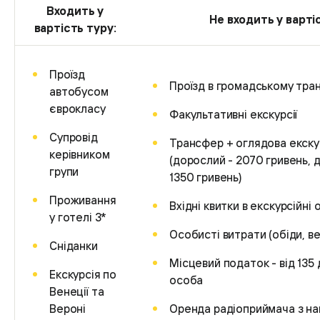
Входить у
Не входить у варті
вартість туру:
Проїзд
Проїзд в громадському тра
автобусом
єврокласу
Факультативні екскурсії
Супровід
Трансфер + оглядова екску
керівником
(дорослий - 2070 гривень, ді
групи
1350 гривень)
Проживання
Вхідні квитки в екскурсійні 
у готелі 3*
Особисті витрати (обіди, ве
Сніданки
Місцевий податок - від 135 д
Екскурсія по
особа
Венеції та
Вероні
Оренда радіоприймача з н