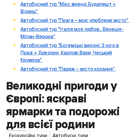
Автобусний тур "Мікс вікенд: Будапешт +
Відень"
Автобусний тур "Прага – моє улюблене місто"
Автобусний тур "Італія моя любов... Венеція-
Мілан-Верона"
Автобусний тур "Богемські вихідні: 3 ночі в
Празі + Дрезден, Карлові Вари, Чеський
Крумлов"
Автобусний тур "Париж – місто кохання"
Великодні пригоди у
Європі: яскраві
ярмарки та подорожі
для всієї родини
Екскурсійні тури
Автобусні тури