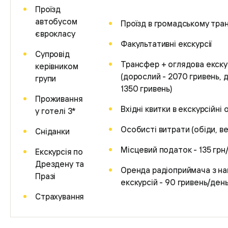
Проїзд
автобусом
Проїзд в громадському тра
єврокласу
Факультативні екскурсії
Супровід
Трансфер + оглядова екску
керівником
(дорослий - 2070 гривень, ді
групи
1350 гривень)
Проживання
Вхідні квитки в екскурсійні 
у готелі 3*
Особисті витрати (обіди, ве
Сніданки
Місцевий податок - 135 грн
Екскурсія по
Дрездену та
Оренда радіоприймача з н
Празі
екскурсій - 90 гривень/ден
Страхування