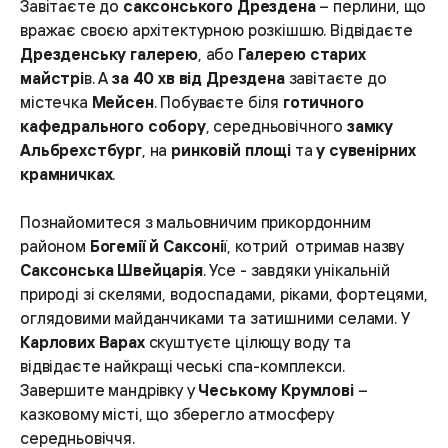
Завітаєте до
саксонського Дрездена
– перлини, що
вражає своєю архітектурною розкішшю. Відвідаєте
Дрезденську галерею
, або
Галерею старих
майстрі
в. А
за 40 хв від Дрездена
завітаєте до
містечка
Мейсен
. Побуваєте біля
готичного
кафедрального собору
, середньовічного
замку
Альбрехстбург
, на
ринковій площі
та
у сувенірних
крамничках
.
Познайомитеся з мальовничим прикордонним
районом
Богемії й Саксоні
ї, котрий отримав назву
Саксонська Швейцарія
. Усе - завдяки унікальній
природі зі скелями, водоспадами, ріками, фортецями,
оглядовими майданчиками та затишними селами. У
Карлових Варах
скуштуєте цілющу воду та
відвідаєте найкращі чеські спа-комплекси.
Завершите мандрівку у
Чеському Крумлові
–
казковому місті, що зберегло атмосферу
середньовіччя.