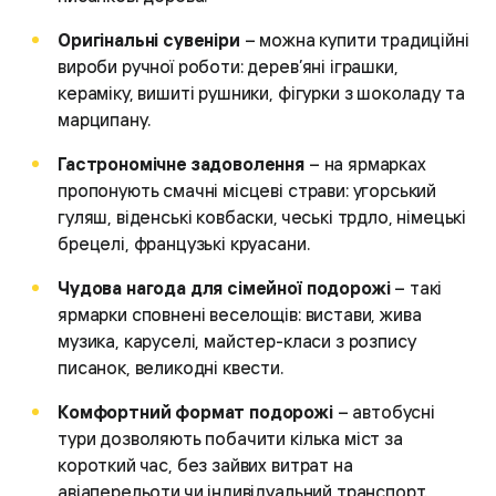
Оригінальні сувеніри
– можна купити традиційні
вироби ручної роботи: дерев’яні іграшки,
кераміку, вишиті рушники, фігурки з шоколаду та
марципану.
Гастрономічне задоволення
– на ярмарках
пропонують смачні місцеві страви: угорський
гуляш, віденські ковбаски, чеські трдло, німецькі
брецелі, французькі круасани.
Чудова нагода для сімейної подорожі
– такі
ярмарки сповнені веселощів: вистави, жива
музика, каруселі, майстер-класи з розпису
писанок, великодні квести.
Комфортний формат подорожі
– автобусні
тури дозволяють побачити кілька міст за
короткий час, без зайвих витрат на
авіаперельоти чи індивідуальний транспорт.