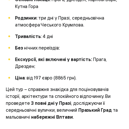
Кутна Гора
Родзинки
: три дні у Празі, середньовічна
атмосфера Чеського Крумлова.
Тривалість
: 4 дні
Без
нічних переїздів;
Екскурсії, які включені у вартість:
Прага,
Дрезден;
Ціна
: від 197 євро (8865 грн).
Цей тур – справжня знахідка для поціновувачів
історії, архітектури та спокійного відпочинку. Ви
проведете
3 повні дні у Празі
, досліджуючи її
середньовічні вулички, величний
Празький Град
та
мальовничі
набережні Влтави
.