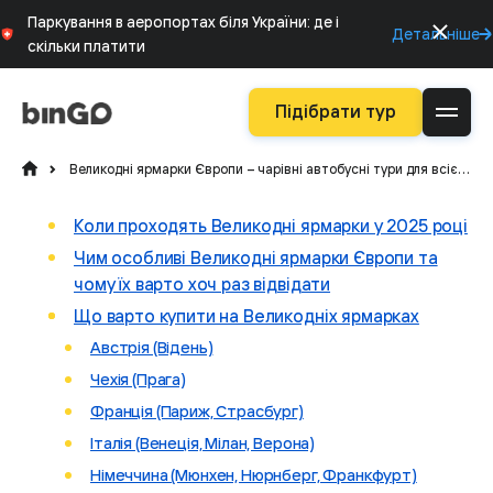
Паркування в аеропортах біля України: де і
Детальніше
скільки платити
Підібрати тур
Великодні ярмарки Європи – чарівні автобусні тури для всієї сім’ї
Коли проходять Великодні ярмарки у 2025 році
Чим особливі Великодні ярмарки Європи та
чому їх варто хоч раз відвідати
Що варто купити на Великодніх ярмарках
Австрія (Відень)
Чехія (Прага)
Франція (Париж, Страсбург)
Італія (Венеція, Мілан, Верона)
Німеччина (Мюнхен, Нюрнберг, Франкфурт)