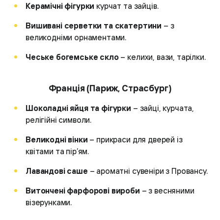
Керамічні фігурки
курчат та зайців.
Вишивані серветки та скатертини
– з
великодніми орнаментами.
Чеське богемське скло
– келихи, вази, тарілки.
Франція (Париж, Страсбург)
Шоколадні яйця та фігурки
– зайці, курчата,
релігійні символи.
Великодні вінки
– прикраси для дверей із
квітами та пір’ям.
Лавандові саше
– ароматні сувеніри з Провансу.
Витончені фарфорові вироби
– з весняними
візерунками.