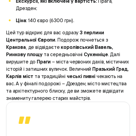
Екскурсії, які включені у вартість:
Прага,
Дрезден;
Ціна
: 140 євро (6300 грн).
Цей тур відкриє для вас одразу
3 перлини
Центральної Європи
. Подорож почнеться з
Кракова
, де відвідаєте
королівський Вавель,
Ринкову площу
та середньовічні
Сукенніце
. Далі
вирушите до
Праги
– міста червоних дахів, містичних
історій і затишних вуличок. Величний
Празький Град,
Карлів міст
та традиційні
чеські пивні
чекають на
вас. А у фіналі подорожі –
Дрезден
, місто мистецтва
та архітектурного блиску, де ви зможете відвідати
знамениту галерею старих майстрів.