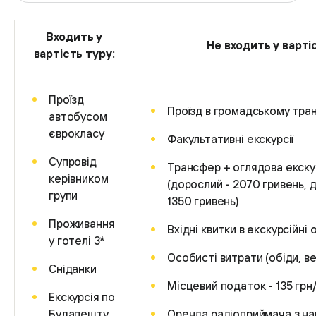
Входить у
Не входить у варті
вартість туру:
Проїзд
Проїзд в громадському тра
автобусом
єврокласу
Факультативні екскурсії
Супровід
Трансфер + оглядова екску
керівником
(дорослий - 2070 гривень, ді
групи
1350 гривень)
Проживання
Вхідні квитки в екскурсійні 
у готелі 3*
Особисті витрати (обіди, ве
Сніданки
Місцевий податок - 135 грн
Екскурсія по
Будапешту
Оренда радіоприймача з н