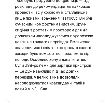
“Все було продумано до дрібниць — від
розкладу до рекомендацій, як найкраще
провести час у кожному місті. Залишив
лише приємні враження і автобус. Він був
сучасним, комфортним і чистим. Зручні
сидіння з достатнім простором для ніг
дозволяли насолоджуватися подорожжю
навіть на тривалих переїздах. Величезне
значення мав і клімат-контроль, в салоні
завжди було комфортно, незалежно від
погоди. Особливо хочу відзначити, що
були USB-роз'єми для зарядки пристроїв
— це дуже важливо під час довгих
переїздів. А великі вікна дозволяли
насолоджуватися краєвидами Італії в
повній мірі”, - Єва.