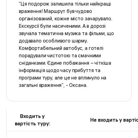
“Ця подорож залишила тільки найкращі
враження! Маршрут був чудово
організований, кожне місто зачарувало.
Екскурсії були насиченими. А в дорозі
звучала тематична музика та фільми, що
додавало особливого шарму.
Комфортабельний автобус, а готелі
порадували чистотою та смачними
сніданками. Єдине побажання – чіткіша
інформація щодо часу прибуття та
програми туру, але це не вплинуло на
загальні враження”, - Оксана.
Входить у
Не входить у варті
вартість туру: