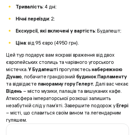
Тривалість
: 4 дні;
Нічні переїзди
: 2;
Екскурсії, які включені у вартість
: Будапешт;
Ціна
: від 95 євро (4950 грн).
Цей тур подарує вам яскраві враження від двох
європейських столиць та чарівного угорського
містечка.
У Будапешті
прогуляєтесь
набережною
Дунаю
, побачите грандіозний
будинок Парламенту
та відвідаєте
панорамну гору Гелерт.
Далі вас чекає
Відень
– місто музики, палаців та вишуканих кафе.
Атмосфера імператорської розкоші залишить
незабутній слід у пам’яті. Завершите подорож у
Егері
– місті, що славиться своїм вином та легендарним
гуляшем.