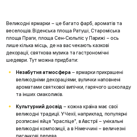
Великодні ярмарки – це багато фарб, ароматів та
веселощів. Віденська площа Ратуші, Староміська
площа Праги, площа Сен-Сюльпіс у Парижі – ось
лише кілька місць, де на вас чекають казкові
декорації, святкова музика та гастрономічні
шедеври. Тут можна придбати:
Незабутня атмосфера
– ярмарки прикрашені
великодніми декораціями, вулички наповнені
ароматами святкової випічки, гарячого шоколаду
та інших смаколиків.
Культурний досвід
– кожна країна має свої
великодні традиції. У Чехії, наприклад, популярні
розписані яйця "красліце", в Австрії – унікальні
великодні композиції, а в Німеччині – величезні
писанкові дерева.