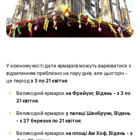
У кожному місті дати ярмарків можуть варіюватися з
відхиленням приблизно на пару днів, але цьогоріч -
це період
з 3 по 21 квітня
.
Великодній ярмарок
на Фрейунг, Відень - з 3 по
21 квітня
;
Великодній ярмарок
у палаці Шенбрунн, Відень
- з 27 березня по 21 квітня
;
Великодній ярмарок
на площі Ам Хоф, Відень - з