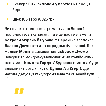
Екскурсії, які включені у вартість
: Венеція,
Верона;
Ціна
: 185 євро (8325 грн).
Ви почнете подорож із романтичної
Венеції
,
прогуляєтесь її каналами та відвідаєте знамениті
острови Мурано й Бурано
. У
Вероні
на вас чекає
балкон Джульєтти
та
середньовічні площі
. Далі –
модний
Мілан
із дивовижним
собором Дуомо
.
Завершите мандрівку мальовничими італійськими
озерами –
Комо та Гарда
. У
Будапешті
можна буде
здійснити прогулянку по
Дунаю
. А в
Єгері
буде
нагода дегустувати угорські вина та смачний гуляш.