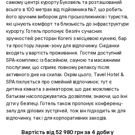
самому центрі курорту Буковель та розташований
всього в 100 метрах від підйомника №7, що робить
його зручним вибором для гірськолижників і туристів,
які цінують комфорт та близькість до інфраструктури
курорту. Готель пропонує безліч сучасних
зручностей: ресторан Koreni з місцевою кухнею, бар
та простору лаунж-зону для відпочинку. Сніданки
входять у вартість проживання. Гостям доступний
SPA-комплекс із басейном, сауною та масажними
послугами, що сприяє повному релаксу після
активного дня на схилах. Окрім цього, Tavel Hotel &
SPA піклується про сімейний відпочинок: тут є
дитяча кімната з аніматором, що дає можливість
батькам насолоджуватись дозвіллям, знаючи, що їхні
діти у безпеці. Готель також пропонує конференц-
залу для ділових зустрічей, тож він підходить як для
відпочинку, так і для корпоративних заходів.
Вартість від 52 980 грн за 4 доби у