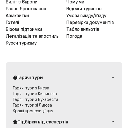
Виліт з Європи
Чому ми
Раннє бронювання
Відгуки туристів
Авіаквитки
Умови виїзду/в’ізду
Готелі
Перевірка документів
Візова підтримка
Табло вильотів
Легалізація та апостиль
Погода
Курси туризму
Гарячі тури
Гарячі тури з Києва
Гарячі тури з Кишинева
Гарячі тури з Бухареста
Гарячі тури зі Львова
Кращі пропозиції дня
Підбірки від експертів