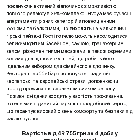
поєднуючи активний відпочинок з можливістю
повного релаксу в SPA-комплексі. Hvoya має сучасні
апартаменти різних категорій з повноцінними
кухнями та балконами, що виходять на мальовничі
гірські пейзажі. Гості готелю можуть насолодитися
великим критим басейном, сауною, тренажерним
залом, різноманітними масажами, а також окремими
зонами для відпочинку дітей, що робить його
ідеальним вибором для сімейного відпочинку.
Ресторан і лоббі-бар пропонують традиційні
карпатські та європейські страви, доповнюючи
досвід проживання справжнім смаком регіону.
Поживні сніданки входять у вартість проживання.
Готель має підземний паркінг і цілодобовий сервіс,
що гарантує високий рівень комфорту та безпеки під
час відпустки.
Вартість від 49 755 грн за 4 доби у