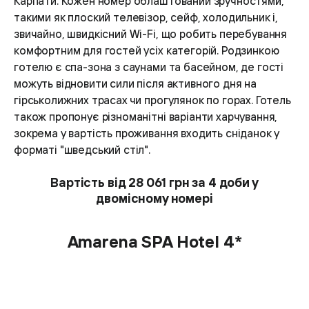
Карпати. Кожен номер облаштований зручностями,
такими як плоский телевізор, сейф, холодильник і,
звичайно, швидкісний Wi-Fi, що робить перебування
комфортним для гостей усіх категорій. Родзинкою
готелю є спа-зона з саунами та басейном, де гості
можуть відновити сили після активного дня на
гірськолижних трасах чи прогулянок по горах. Готель
також пропонує різноманітні варіанти харчування,
зокрема у вартість проживання входить сніданок у
форматі "шведський стіл".
Вартість від 28 061 грн за 4 доби у
двомісному номері
Amarena SPA Hotel 4*