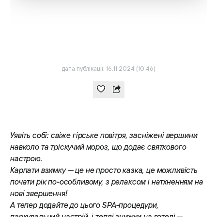
дата публікації: 16.11.2024 (10:46)
Уявіть собі: свіже гірське повітря, засніжені вершини
навколо та тріскучий мороз, що додає святкового
настрою.
Карпати взимку — це не просто казка, це можливість
почати рік по-особливому, з релаксом і натхненням на
нові звершення!
А тепер додайте до цього SPA-процедури,
паркувальний настрій, і теплі знижки на готелі —