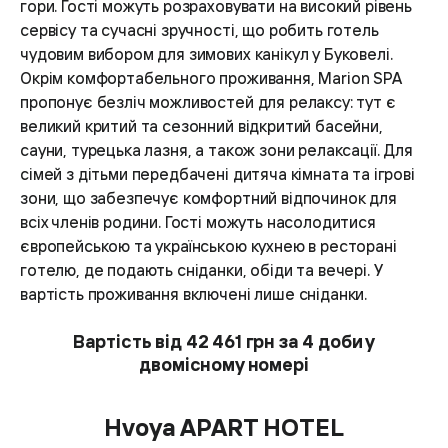
гори. Гості можуть розраховувати на високий рівень
сервісу та сучасні зручності, що робить готель
чудовим вибором для зимових канікул у Буковелі.
Окрім комфортабельного проживання, Marion SPA
пропонує безліч можливостей для релаксу: тут є
великий критий та сезонний відкритий басейни,
сауни, турецька лазня, а також зони релаксації. Для
сімей з дітьми передбачені дитяча кімната та ігрові
зони, що забезпечує комфортний відпочинок для
всіх членів родини. Гості можуть насолодитися
європейською та українською кухнею в ресторані
готелю, де подають сніданки, обіди та вечері. У
вартість проживання включені лише сніданки.
Вартість від 42 461 грн за 4 доби у
двомісному номері
Hvoya APART HOTEL