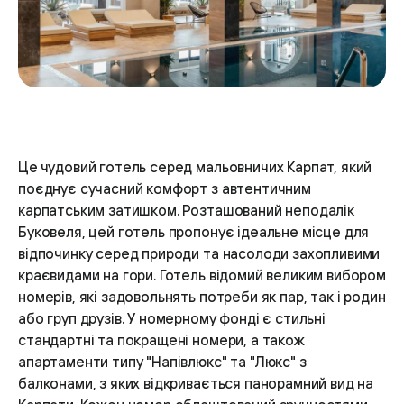
Це чудовий готель серед мальовничих Карпат, який
поєднує сучасний комфорт з автентичним
карпатським затишком. Розташований неподалік
Буковеля, цей готель пропонує ідеальне місце для
відпочинку серед природи та насолоди захопливими
краєвидами на гори. Готель відомий великим вибором
номерів, які задовольнять потреби як пар, так і родин
або груп друзів. У номерному фонді є стильні
стандартні та покращені номери, а також
апартаменти типу "Напівлюкс" та "Люкс" з
балконами, з яких відкривається панорамний вид на