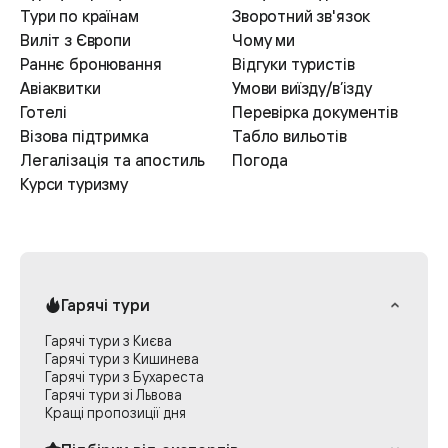
Тури по країнам
Зворотний зв'язок
Виліт з Європи
Чому ми
Раннє бронювання
Відгуки туристів
Авіаквитки
Умови виїзду/в’ізду
Готелі
Перевірка документів
Візова підтримка
Табло вильотів
Легалізація та апостиль
Погода
Курси туризму
Гарячі тури
Гарячі тури з Києва
Гарячі тури з Кишинева
Гарячі тури з Бухареста
Гарячі тури зі Львова
Кращі пропозиції дня