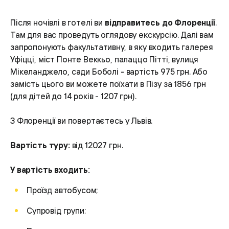
Після ночівлі в готелі ви
відправитесь до Флоренції
.
Там для вас проведуть оглядову екскурсію. Далі вам
запропонують факультативну, в яку входить галерея
Уфіцці, міст Понте Веккьо, палаццо Пітті, вулиця
Мікеланджело, сади Боболі - вартість 975 грн. Або
замість цього ви можете поїхати в Пізу за 1856 грн
(для дітей до 14 років - 1207 грн).
З Флоренції ви повертаєтесь у Львів.
Вартість туру:
від 12027 грн.
У вартість входить:
Проїзд автобусом;
Супровід групи;