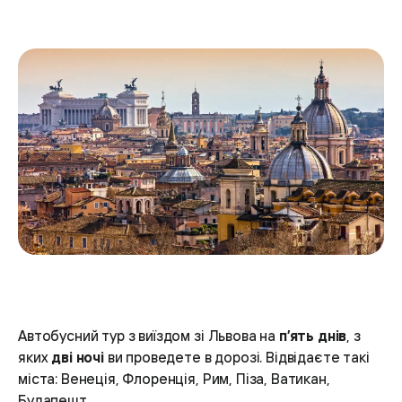
Автобусний тур з виїздом зі Львова на
п’ять днів
, з
яких
дві ночі
ви проведете в дорозі. Відвідаєте такі
міста: Венеція, Флоренція, Рим, Піза, Ватикан,
Будапешт.