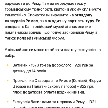
вирушаєте до Риму. Там ви пересуваєтесь у
громадському транспорті, квиток в якому оплачуєте
самостійно. Спочатку ви вирушите н
а оглядову
екскурсію Римом, яка входить у вартість туру.
Ви
відвідаєте Капітолійський музей зі знаменитим
пам’ятником вовчиці, що годує засновників Риму, а
також Колізей і Римський Форум.
У вільний час ви можете обрати платну екскурсію на
вибір:
Ватикан - 1578 грн за дорослого і 928 грн за
дитину до 14 років.
Прогулянка Стародавнім Римом (Колізей, Форум
Цезаря на Палатинському пагорбі) - 822 грн,
плюс додаткова оплата вхідних квитків.
Екскурсія базиліками та церквами Риму - 1021
грн, вхідні квитки оплачуються окремо.