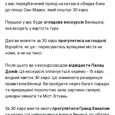
у вас передбачений проїзд на катері в обидва боки
до площі Сан-Марко, який коштує 30 євро.
Першою у вас буде
оглядова екскурсія
Венецією,
яка входить у вартість туру.
Далі ви можете за 30 євро
прогулятися на гондолі
.
Відчуйте, як це - пересуватись вулицями міста на
човні, а не на таксі.
Після цього ви з екскурсоводом
відвідаєте Палац
Дожів
. Ця екскурсія оплачується окремо - 15 євро,
вхідний квиток 30 євро. Це знаменита резиденція
правителів Венеції. Ви пройдете через багаті парадні
та прикрашені позолотою зали, картинні галереї,
шикарні кімнати та Міст Зітхань.
За 30 євро маєте змогу
прогулятися Гранд Каналом
на катері. Це найкрасивіша вулиця Венеції, по обидва