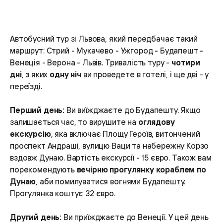
Автобусний тур зі Львова, який передбачає такий
маршрут: Стрий - Мукачево - Ужгород - Будапешт -
Венеція - Верона - Львів. Тривалість туру -
чотири
дні
, з яких
одну ніч
ви проведете в готелі, і ще дві - у
переїзді.
Перший день:
Ви виїжджаєте до Будапешту. Якщо
залишається час, то вирушите на
оглядову
екскурсію
, яка включає Площу Героїв, витончений
проспект Андраші, вулицю Ваци та набережну Корзо
вздовж Дунаю. Вартість екскурсії - 15 євро. Також вам
порекомендують
вечірню прогулянку кораблем по
Дунаю
, аби помилуватися вогнями Будапешту.
Прогулянка коштує 32 євро.
Другий день:
Ви приїжджаєте до Венеції. У цей день