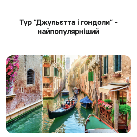
Тур “Джульєтта і гондоли” -
найпопулярніший