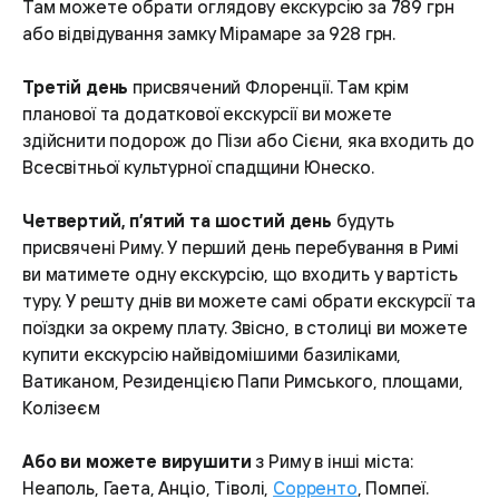
Там можете обрати оглядову екскурсію за 789 грн
або відвідування замку Мірамаре за 928 грн.
Третій день
присвячений Флоренції. Там крім
планової та додаткової екскурсії ви можете
здійснити подорож до Пізи або Сієни, яка входить до
Всесвітньої культурної спадщини Юнеско.
Четвертий, п’ятий та шостий день
будуть
присвячені Риму. У перший день перебування в Римі
ви матимете одну екскурсію, що входить у вартість
туру. У решту днів ви можете самі обрати екскурсії та
поїздки за окрему плату. Звісно, в столиці ви можете
купити екскурсію найвідомішими базиліками,
Ватиканом, Резиденцією Папи Римського, площами,
Колізеєм
Або ви можете вирушити
з Риму в інші міста:
Неаполь, Гаета, Анціо, Тіволі,
Сорренто
, Помпеї.