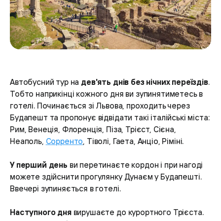
Автобусний тур на
дев'ять днів без нічних переїздів
.
Тобто наприкінці кожного дня ви зупинятиметесь в
готелі. Починається зі Львова, проходить через
Будапешт та пропонує відвідати такі італійські міста:
Рим, Венеція, Флоренція, Піза, Трієст, Сієна,
Неаполь,
Сорренто
, Тіволі, Гаета, Анціо, Ріміні.
У перший день
ви перетинаєте кордон і при нагоді
можете здійснити прогулянку Дунаєм у Будапешті.
Ввечері зупиняється в готелі.
Наступного дня
вирушаєте до курортного Трієста.