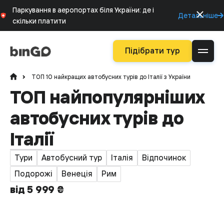
Паркування в аеропортах біля України: де і
Детальніше
скільки платити
Підібрати тур
ТОП 10 найкращих автобусних турів до Італії з України
ТОП найпопулярніших
автобусних турів до
Італії
Тури
Автобусний тур
Італія
Відпочинок
Подорожі
Венеція
Рим
від 5 999 ₴