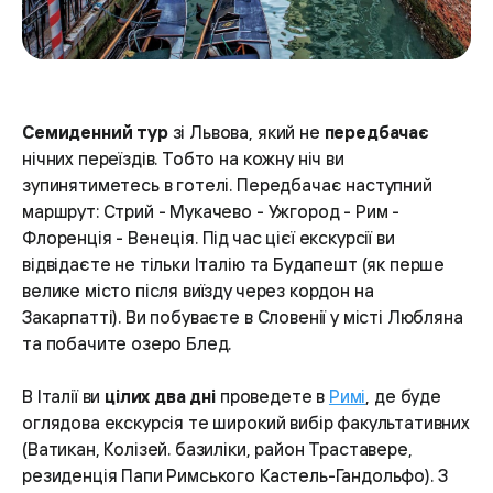
Семиденний тур
зі Львова, який не
передбачає
нічних переїздів. Тобто на кожну ніч ви
зупинятиметесь в готелі. Передбачає наступний
маршрут: Стрий - Мукачево - Ужгород - Рим -
Флоренція - Венеція. Під час цієї екскурсії ви
відвідаєте не тільки Італію та Будапешт (як перше
велике місто після виїзду через кордон на
Закарпатті). Ви побуваєте в Словенії у місті Любляна
та побачите озеро Блед.
В Італії ви
цілих два дні
проведете в
Римі
, де буде
оглядова екскурсія те широкий вибір факультативних
(Ватикан, Колізей. базиліки, район Траставере,
резиденція Папи Римського Кастель-Гандольфо). З