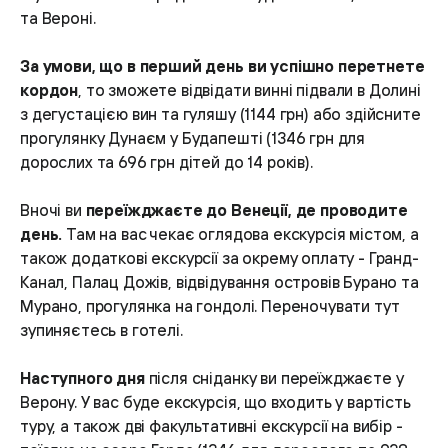
та Вероні.
За умови, що в перший день ви успішно перетнете
кордон
, то зможете відвідати винні підвали в Долині
з дегустацією вин та гуляшу (1144 грн) або здійсните
прогулянку Дунаєм у Будапешті (1346 грн для
дорослих та 696 грн дітей до 14 років).
Вночі ви
переїжджаєте до Венеції, де проводите
день.
Там на вас чекає оглядова екскурсія містом, а
також додаткові екскурсії за окрему оплату - Гранд-
Канал, Палац Дожів, відвідування островів Бурано та
Мурано, прогулянка на гондолі. Переночувати тут
зупиняєтесь в готелі.
Наступного дня
після сніданку ви переїжджаєте у
Верону. У вас буде екскурсія, що входить у вартість
туру, а також дві факультативні екскурсії на вибір -