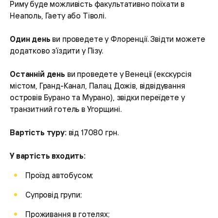
Риму буде можливість факультативно поїхати в
Неаполь, Гаету або Тіволі.
Один день
ви проведете у Флоренції. Звідти можете
додатково з’їздити у Пізу.
Останній день
ви проведете у Венеції (екскурсія
містом, Гранд-Канал, Палац Дожів, відвідування
островів Бурано та Мурано), звідки переїдете у
транзитний готель в Угорщині.
Вартість туру:
від 17080 грн.
У вартість входить:
Проїзд автобусом;
Супровід групи;
Проживання в готелях;