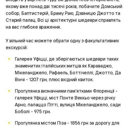
якому вже понад дві тисячі років, побачите Домський
собор, Баптистерій, Браму Раю, Дзвіницю Джотто та
Старий палац. Всі ці архітектурні шедеври справлять
на вас глибоке враження.
У вільний час можете обрати одну з факультативних
екскурсій:
Галерея Уфіцці, де зберігаються шедеври таких
знаменитих італійських митців як Караваджо,
Мікеланджело, Рафаель, Боттічеллі, Джотто, Да
Вінчі - 1207 грн, плюс вхідний квиток.
Прогулянка визначними пам’ятками Флоренції -
галерея Уфіцці, міст Понте Веккьо через річку
Арно, палаццо Пітті, вулиця Мікеланджело, сади
Боболі - 975 грн.
Прогулянка містом Піза - 1856 грн за дорогу для