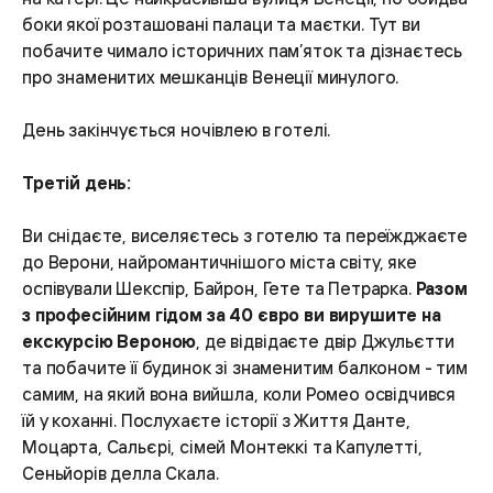
боки якої розташовані палаци та маєтки. Тут ви
побачите чимало історичних пам’яток та дізнаєтесь
про знаменитих мешканців Венеції минулого.
День закінчується ночівлею в готелі.
Третій день:
Ви снідаєте, виселяєтесь з готелю та переїжджаєте
до Верони, найромантичнішого міста світу, яке
оспівували Шекспір, Байрон, Гете та Петрарка.
Разом
з професійним гідом за 40 євро ви вирушите на
екскурсію Вероною
, де відвідаєте двір Джульєтти
та побачите її будинок зі знаменитим балконом - тим
самим, на який вона вийшла, коли Ромео освідчився
їй у коханні. Послухаєте історії з Життя Данте,
Моцарта, Сальєрі, сімей Монтеккі та Капулетті,
Сеньйорів делла Скала.