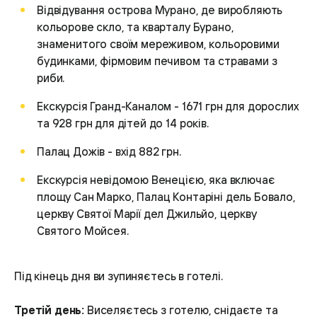
Відвідування острова Мурано, де виробляють
кольорове скло, та кварталу Бурано,
знаменитого своїм мереживом, кольоровими
будинками, фірмовим печивом та стравами з
риби.
Екскурсія Гранд-Каналом - 1671 грн для дорослих
та 928 грн для дітей до 14 років.
Палац Дожів - вхід 882 грн.
Екскурсія невідомою Венецією, яка включає
площу Сан Марко, Палац Контаріні дель Бовало,
церкву Святої Марії дел Джильйо, церкву
Святого Мойсея.
Під кінець дня ви зупиняєтесь в готелі.
Третій день:
Виселяєтесь з готелю, снідаєте та