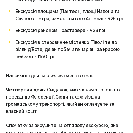
Екскурсія площами (Пантеон, площі Навона та
Святого Петра, замок Святого Ангела) - 928 грн.
Екскурсія районом Траставере - 928 грн.
Екскурсія в старовинне містечко Тіволі та до
вілли д’Есте, де ви побачите чарівні за красою
пейзажі - 1160 грн.
Наприкінці дня ви оселяється в готелі.
Четвертий день:
Сніданок, виселення з готелю та
переїзд до Флоренції. Сюди також в’їзд на
громадському транспорті, який ви оплачуєте за
власний кошт.
Спочатку ви вирушите на оглядову екскурсію, яка
входить у вартість туру. Ви дізнаєтесь історію міста,