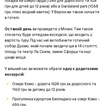
поїздка на озеро Гарда (1346 для дорослого та 928
грн для дітей до 12 років) або в Gardaland park (1068
грн, плюс вхідний квиток). У Вероні ви також ночуєте
в готелі.
Останній день
ви проведете у Мілані. Там також
спочатку буде оглядова екскурсія, що входить у
вартість туру. Під час неї ви побачите готичний
собор Дуомо, який почали зводити ще в 14 столітті,
площу та театр Ла Скала, замок Сфорца та інші
цікаві місця.
У вільний час ви можете обрати
одну з додаткових
екскурсій:
Озеро Комо - дорога 1624 грн за дорослого та
1160 грн за дитину до 12 років.
Прогулянка курортом Белладжіо на озері Комо -
696 грн.