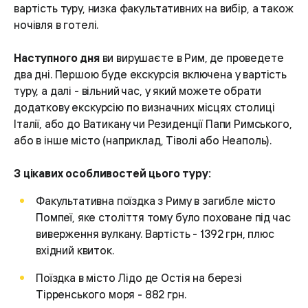
вартість туру, низка факультативних на вибір, а також
ночівля в готелі.
Наступного дня
ви вирушаєте в Рим, де проведете
два дні. Першою буде екскурсія включена у вартість
туру, а далі - вільний час, у який можете обрати
додаткову екскурсію по визначних місцях столиці
Італії, або до Ватикану чи Резиденції Папи Римського,
або в інше місто (наприклад, Тіволі або Неаполь).
З цікавих особливостей цього туру:
Факультативна поїздка з Риму в загибле місто
Помпеї, яке століття тому було поховане під час
виверження вулкану. Вартість - 1392 грн, плюс
вхідний квиток.
Поїздка в місто Лідо де Остія на березі
Тірренського моря - 882 грн.