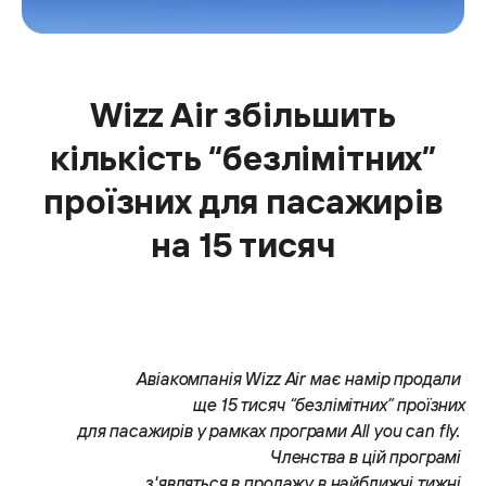
Wizz Air збільшить
кількість “безлімітних”
проїзних для пасажирів
на 15 тисяч
Авіакомпанія Wizz Air має намір продали
ще 15 тисяч “безлімітних” проїзних
для пасажирів у рамках програми All you can fly.
Членства в цій програмі
з'являться в продажу в найближчі тижні.