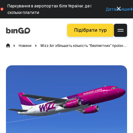
Паркування в аеропортах біля України: де і
Детальніше
скільки платити
Підібрати тур
Новини
Wizz Air збільшить кількість “безлімітних” проїзних для пасажирів