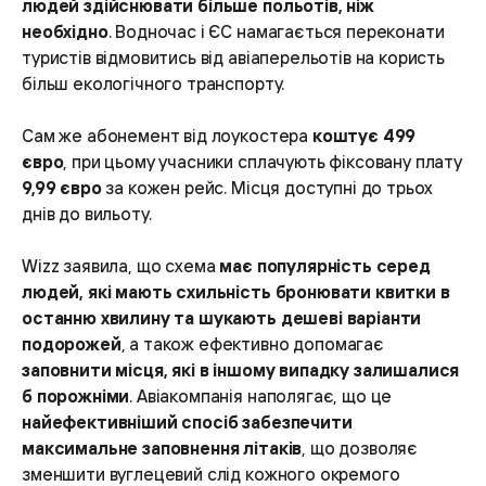
людей здійснювати більше польотів, ніж
необхідно
. Водночас і ЄС намагається переконати
туристів відмовитись від авіаперельотів на користь
більш екологічного транспорту.
Сам же абонемент від лоукостера
коштує 499
євро
, при цьому учасники сплачують фіксовану плату
9,99 євро
за кожен рейс. Місця доступні до трьох
днів до вильоту.
Wizz заявила, що схема
має популярність серед
людей, які мають схильність бронювати квитки в
останню хвилину та шукають дешеві варіанти
подорожей
, а також ефективно допомагає
заповнити місця, які в іншому випадку залишалися
б порожніми
. Авіакомпанія наполягає, що це
найефективніший спосіб забезпечити
максимальне заповнення літаків
, що дозволяє
зменшити вуглецевий слід кожного окремого