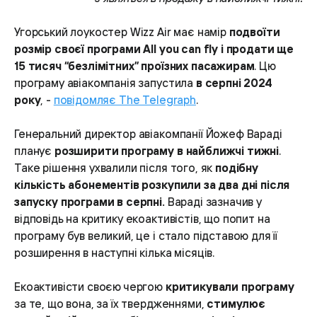
Угорський лоукостер Wizz Air має намір
подвоїти
розмір своєї програми All you can fly і продати ще
15 тисяч “безлімітних” проїзних пасажирам
. Цю
програму авіакомпанія запустила
в серпні 2024
року
, -
повідомляє The Telegraph
.
Генеральний директор авіакомпанії Йожеф Вараді
планує
розширити програму в найближчі тижні
.
Таке рішення ухвалили після того, як
подібну
кількість абонементів розкупили за два дні після
запуску програми в серпні.
Вараді зазначив у
відповідь на критику екоактивістів, що попит на
програму був великий, це і стало підставою для її
розширення в наступні кілька місяців.
Екоактивісти своєю чергою
критикували програму
за те, що вона, за їх твердженнями,
стимулює