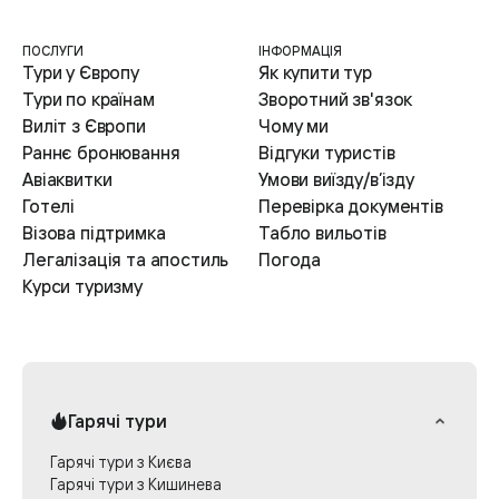
ПОСЛУГИ
ІНФОРМАЦІЯ
Тури у Європу
Як купити тур
Тури по країнам
Зворотний зв'язок
Виліт з Європи
Чому ми
Раннє бронювання
Відгуки туристів
Авіаквитки
Умови виїзду/в’ізду
Готелі
Перевірка документів
Візова підтримка
Табло вильотів
Легалізація та апостиль
Погода
Курси туризму
Гарячі тури
Гарячі тури з Києва
Гарячі тури з Кишинева