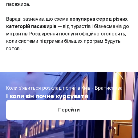
пасажира.
Вараді зазначив, що схема
популярна серед різних
категорій пасажирів
— від туристів і бізнесменів до
мігрантів. Розширення послуги офіційно оголосять,
коли системи підтримки більших програм будуть
готові.
Коли з’явиться розклад потягів Київ - Братислава
І коли він почне курсувати
Перейти