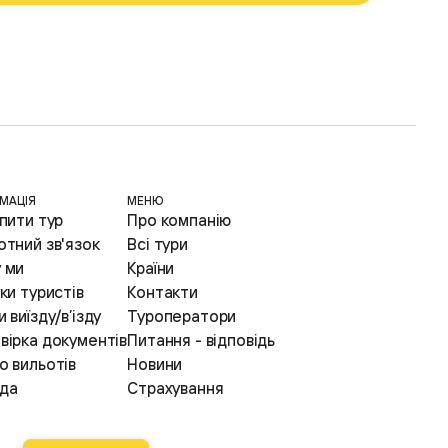
МАЦІЯ
МЕНЮ
упити тур
Про компанію
отний зв'язок
Всі тури
 ми
Країни
ки туристів
Контакти
 виїзду/в’ізду
Туроператори
вірка документів
Питання - відповідь
о вильотів
Новини
да
Страхування