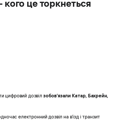
- кого це торкнеться
ати цифровий дозвіл
зобов’язали Катар, Бахрейн,
одночас електронний дозвіл на в’їзд і транзит