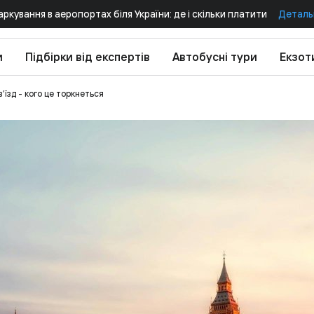
аркування в аеропортах біля України: де і скільки платити
Деталь
и
Підбірки від експертів
Автобусні тури
Екзот
’їзд - кого це торкнеться