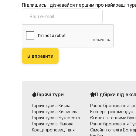
Підпишись і дізнавайся першим про найкращі тур
Відправити
Гарячі тури
Підбірки від екс
Гарячі тури з Києва
Раннє бронювання Гре
Гарячі тури з Кишинева
Експерт рекомендує
Гарячі тури з Бухареста
Єгипет з теплими бух
Гарячі тури зі Львова
Раннє бронювання Ту
Кращі пропозиції дня
Сімейні готелі в Болга
Круїзи