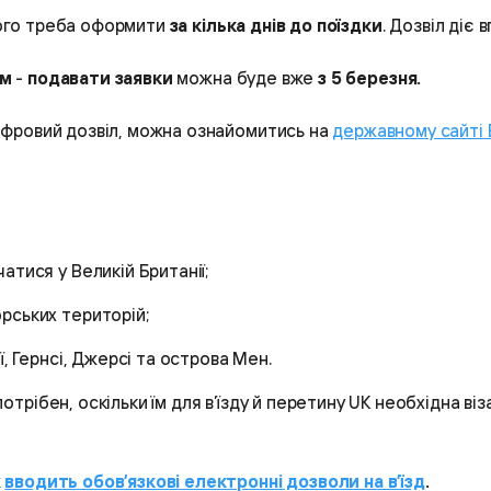
його треба оформити
за кілька днів до поїздки
. Дозвіл діє
ям
-
подавати заявки
можна буде вже
з 5 березня.
цифровий дозвіл, можна ознайомитись на
державному сайті В
атися у Великій Британії;
рських територій;
ї, Гернсі, Джерсі та острова Мен.
 потрібен, оскільки їм для в’їзду й перетину UK необхідна в
ж
вводить обов’язкові електронні дозволи на в’їзд
.