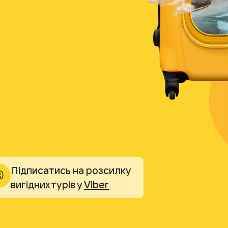
Підписатись на розсилку
вигідних турів у
Viber