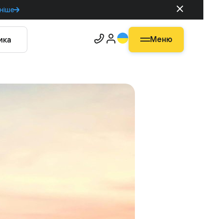
ніше
Меню
ика