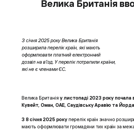
Велика Британія вво
З січня 2025 року Велика Британія
розширила перелік країн, які мають
оформлювати платний електронний
дозвіл на в’їзд. У перелік потрапили країни,
які не є членами ЄС.
Велика Британія
у листопаді 2023 року почала 
Кувейт, Оман, ОАЕ, Саудівську Аравію та Йорд
З 8 січня 2025 року
перелік країн значно розшири
мають оформлювати громадяни тих країн за меж