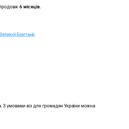
 впродовж
6 місяців.
еликої Британії
.
іза. З умовами віз для громадян України можна