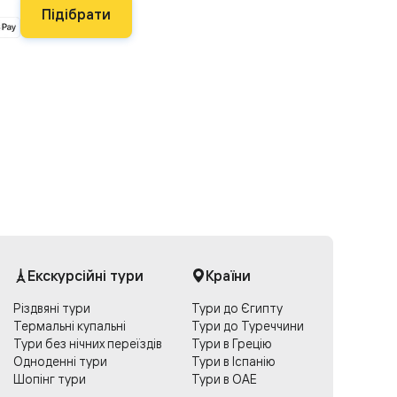
Підібрати
Екскурсійні тури
Країни
Різдвяні тури
Тури до Єгипту
Термальні купальні
Тури до Туреччини
Тури без нічних переїздів
Тури в Грецію
Одноденні тури
Тури в Іспанію
Шопінг тури
Тури в ОАЕ