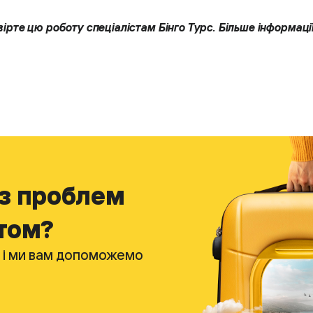
вірте цю роботу спеціалістам Бінго Турс. Більше інформації
ез проблем
том?
, і ми вам допоможемо