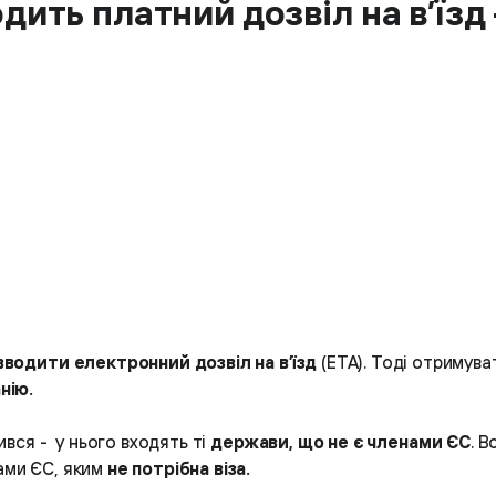
дить платний дозвіл на в’їзд 
вводити електронний дозвіл на в’їзд
(ETA). Тоді отримув
анію.
вся - у нього входять ті
держави, що не є членами ЄС
. В
ами ЄС, яким
не потрібна віза.