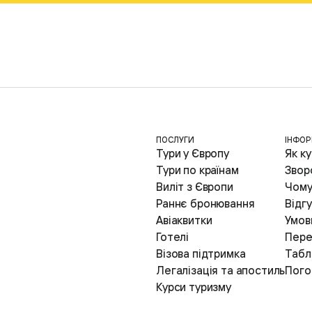
ПОСЛУГИ
ІНФОР
Тури у Європу
Як к
Тури по країнам
Звор
Виліт з Європи
Чому
Раннє бронювання
Відгу
Авіаквитки
Умови
Готелі
Пере
Візова підтримка
Табл
Легалізація та апостиль
Пого
Курси туризму