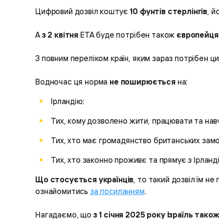
Цифровий дозвіл коштує
10 фунтів стерлінгів
, 
А
з 2 квітня
ETA буде потрібен також
європейц
З повним переліком країн, яким зараз потрібен 
Водночас ця норма
не поширюється
на:
Ірландію;
Тих, кому дозволено жити, працювати та навч
Тих, хто має громадянство британських замо
Тих, хто законно проживє та прямує з Ірланді
Що стосується українців
, то такий дозвіл їм не
ознайомитись
за посиланням
.
Нагадаємо, що
з 1 січня 2025 року Ізраїль тако