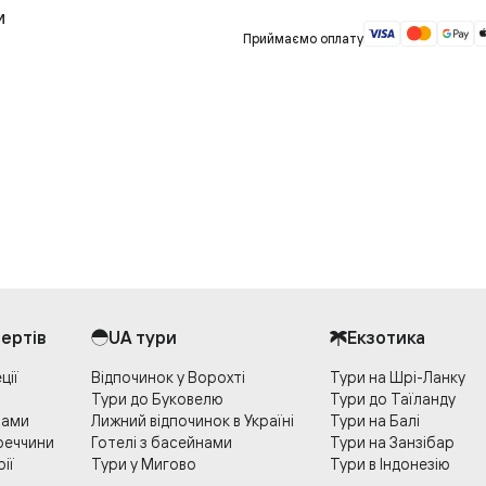
и
Приймаємо оплату
пертів
UA тури
Екзотика
ції
Відпочинок у Ворохті
Тури на Шрі-Ланку
Тури до Буковелю
Тури до Таїланду
тами
Лижний відпочинок в Україні
Тури на Балі
реччини
Готелі з басейнами
Тури на Занзібар
рії
Тури у Мигово
Тури в Індонезію