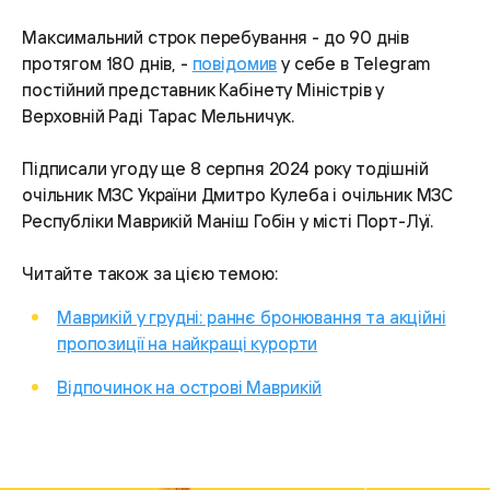
Максимальний строк перебування - до 90 днів
протягом 180 днів, -
повідомив
у себе в Telegram
постійний представник Кабінету Міністрів у
Верховній Раді Тарас Мельничук.
Підписали угоду ще 8 серпня 2024 року тодішній
очільник МЗС України Дмитро Кулеба і очільник МЗС
Республіки Маврикій Маніш Гобін у місті Порт-Луї.
Читайте також за цією темою:
Маврикій у грудні: раннє бронювання та акційні
пропозиції на найкращі курорти
Відпочинок на острові Маврикій