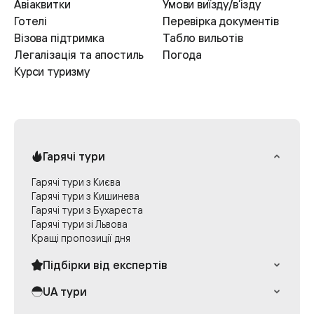
Авіаквитки
Умови виїзду/в’ізду
Готелі
Перевірка документів
Візова підтримка
Табло вильотів
Легалізація та апостиль
Погода
Курси туризму
Гарячі тури
Гарячі тури з Києва
Гарячі тури з Кишинева
Гарячі тури з Бухареста
Гарячі тури зі Львова
Кращі пропозиції дня
Підбірки від експертів
Раннє бронювання Греції
UA тури
Експерт рекомендує