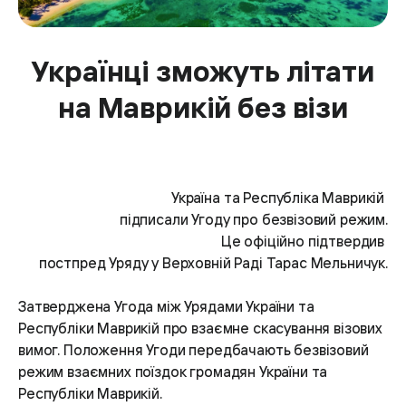
Українці зможуть літати
на Маврикій без візи
Україна та Республіка Маврикій
підписали Угоду про безвізовий режим.
Це офіційно підтвердив
постпред Уряду у Верховній Раді Тарас Мельничук.
Затверджена Угода між Урядами України та
Республіки Маврикій про взаємне скасування візових
вимог. Положення Угоди передбачають безвізовий
режим взаємних поїздок громадян України та
Республіки Маврикій.