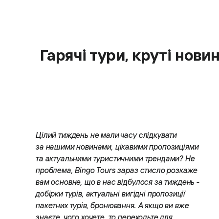
Гарячі тури, круті нов
Цілий тиждень не мали часу слідкувати
за нашими новинами, цікавими пропозиціями
та актуальними туристичними трендами? Не
проблема, Bingo Tours зараз стисло розкаже
вам основне, що в нас відбулося за тиждень -
добірки турів, актуальні вигідні пропозиції
пакетних турів, бронювання. А якщо ви вже
знаєте, чого хочете, то переходьте для