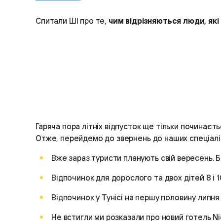
Спитали ШІ про те,
чим відрізняються люди, як
Гаряча пора літніх відпусток ще тільки починаєт
Отже, перейдемо до звернень до наших спеціалісті
Вже зараз туристи планують свій вересень. Бю
Відпочинок для дорослого та двох дітей 8 і 10
Відпочинок у Тунісі на першу половину липня 
Не встигли ми розказали про новий готель Nic