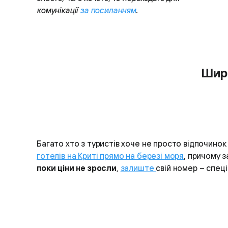
комунікації
за посиланням
.
Широ
Багато хто з туристів хоче не просто відпочинок
готелів на Криті прямо на березі моря
, причому 
поки ціни не зросли
,
залиште
свій номер – спеці