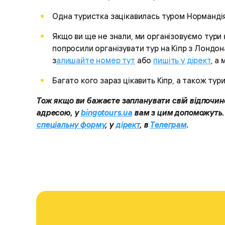
Одна туристка зацікавилась туром Нормандія
Якщо ви ще не знали, ми організовуємо тури не
попросили організувати тур на Кіпр з Лондон
з
алишайте номер тут
або
пишіть у дірект
, а
Багато кого зараз цікавить Кіпр, а також тури
Тож якщо ви бажаєте запланувати свій відпочино
адресою, у
bingotours.ua
вам з цим допоможуть.
спеціальну форму
, у
дірект
, в
Телеграм
.