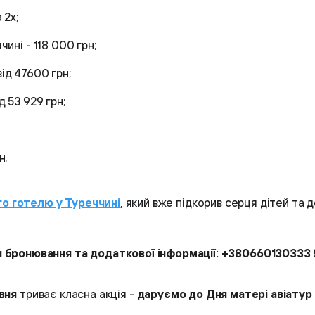
 2х;
чині - 118 000 грн;
від 47600 грн;
д 53 929 грн;
н.
о готелю у Туреччині
, який вже підкорив серця дітей та
 бронювання та додаткової інформації: +380660130333 
вня
триває класна акція -
даруємо до Дня матері авіатур 