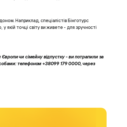
ордоном. Наприклад, спеціалістів Бінготурс
у якій точці світу ви живете - для зручності
 Європи чи сімейну відпустку - ви потрапили за
собами: телефоном +38099 179 0000, через