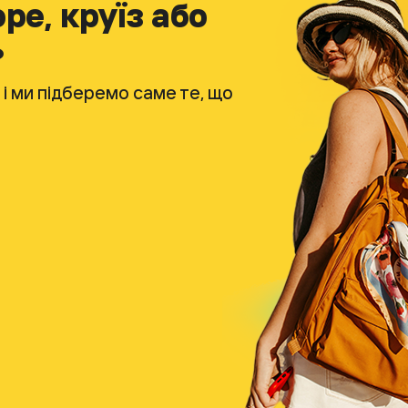
ре, круїз або
?
 і ми підберемо саме те, що