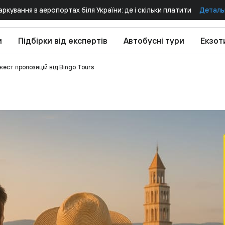
аркування в аеропортах біля України: де і скільки платити
Деталь
и
Підбірки від експертів
Автобусні тури
Екзот
жест пропозицій від Bingo Tours