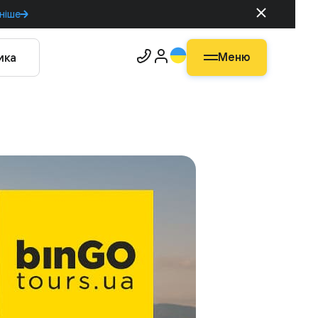
ніше
Меню
ика