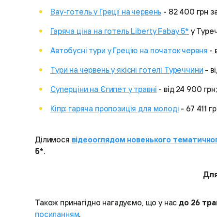
Вау-готель у Греції на червень
- 82 400 грн за
Гаряча ціна на готель Liberty Fabay 5*
у Туреч
Автобусні тури у Грецію на початок червня
- 
Тури на червень у якісні готелі Туреччини
- ві
Суперціни на Єгипет у травні
- від 24 900 грн;
Кіпр: гаряча пропозиція для молоді
- 67 411 гр
Ділимося
відеооглядом новенького тематичног
5*
.
Для
Також принагідно нагадуємо, що у нас
до 26 тра
посиланням
.