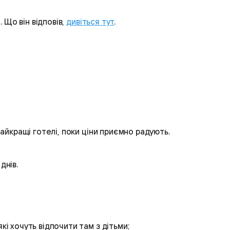
и
. Що він відповів,
дивіться тут
.
айкращі готелі, поки ціни приємно радують.
днів.
кі хочуть відпочити там з дітьми;