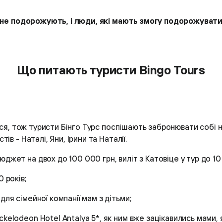
і не подорожують, і люди, які мають змогу подорожуват
Що питають туристи Bingo Tours
ься, тож туристи Бінго Турс поспішають забронювати собі н
в - Наталі, Яни, Ірини та Наталії.
джет на двох до 100 000 грн, виліт з Катовіце у тур до 10 
 років;
для сімейної компанії мам з дітьми;
kelodeon Hotel Antalya 5*, як ним вже зацікавились мами, я