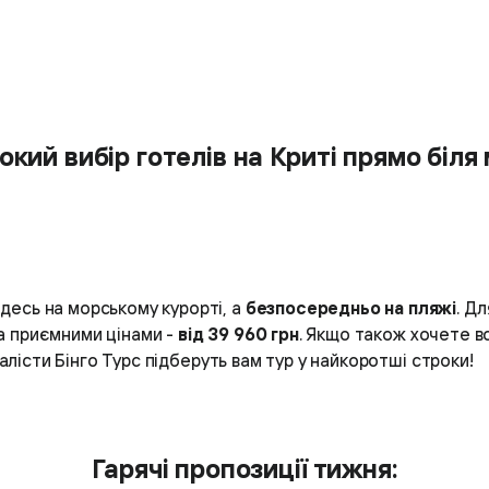
кий вибір готелів на Криті прямо біля
 десь на морському курорті, а
безпосередньо на пляжі
. Д
за приємними цінами -
від 39 960 грн
. Якщо також хочете в
алісти Бінго Турс підберуть вам тур у найкоротші строки!
Гарячі пропозиції тижня: