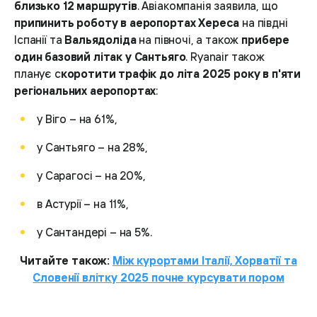
близько 12 маршрутів
. Авіакомпанія заявила, що
припинить роботу в аеропортах Хереса
на півдні
Іспанії та
Вальядоліда
на півночі, а також
прибере
один базовий літак у Сантьяго
. Ryanair також
планує с
коротити трафік до літа 2025 року в п'яти
регіональних аеропортах
:
у Віго – на 61%,
у Сантьяго – на 28%,
у Сарагосі – на 20%,
в Астурії – на 11%,
у Сантандері – на 5%.
Читайте також:
Між курортами Італії, Хорватії та
Словенії влітку 2025 почне курсувати пором