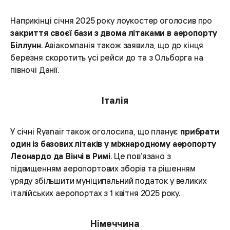
Наприкінці січня 2025 року лоукостер оголосив про
закриття своєї бази з двома літаками в аеропорту
Біллунн
. Авіакомпанія також заявила, що до кінця
березня скоротить усі рейси до та з Ольборга на
півночі Данії.
Італія
У січні Ryanair також оголосила, що планує
прибрати
один із базових літаків у міжнародному аеропорту
Леонардо да Вінчі в Римі
. Це пов’язано з
підвищенням аеропортових зборів та рішенням
уряду збільшити муніципальний податок у великих
італійських аеропортах з 1 квітня 2025 року.
Німеччина