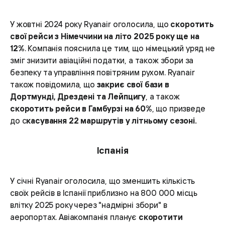
У жовтні 2024 року Ryanair оголосила, що
скоротить
свої рейси з Німеччини на літо 2025 року ще на
12%
. Компанія пояснила це тим, що німецький уряд не
зміг знизити авіаційні податки, а також збори за
безпеку та управління повітряним рухом. Ryanair
також повідомила, що
закриє свої бази в
Дортмунді, Дрездені та Лейпцигу
, а також
скоротить рейси в Гамбурзі на 60%
, що призведе
до с
касування 22 маршрутів у літньому сезоні.
Іспанія
У січні Ryanair оголосила, що зменшить кількість
своїх рейсів в Іспанії приблизно на 800 000 місць
влітку 2025 року через "надмірні збори" в
аеропортах. Авіакомпанія планує
скоротити