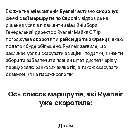
Бюджетна авіакомпанія
Ryanair
активно
скорочує
деякі свої маршрути по Європі
у відповідь на
рішення урядів підвищити авіаційні збори.
Генеральний директор Ryanair Майкл О’Лірі
погрожував
скоротити рейси до та з Франції
, якщо
податок буде збільшено. Ryanair заявила, що
закликає уряди скасувати авіаційні податки, знизити
збори та забезпечити повний штат диспетчерів у
першу хвилю ранкових вильотів, а також скасувати
обмеження на пасажиропотік.
Ось список маршрутів, які Ryanair
уже скоротила:
Данія