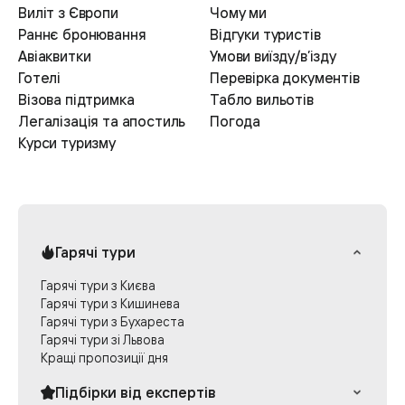
Виліт з Європи
Чому ми
Раннє бронювання
Відгуки туристів
Авіаквитки
Умови виїзду/в’ізду
Готелі
Перевірка документів
Візова підтримка
Табло вильотів
Легалізація та апостиль
Погода
Курси туризму
Гарячі тури
Гарячі тури з Києва
Гарячі тури з Кишинева
Гарячі тури з Бухареста
Гарячі тури зі Львова
Кращі пропозиції дня
Підбірки від експертів