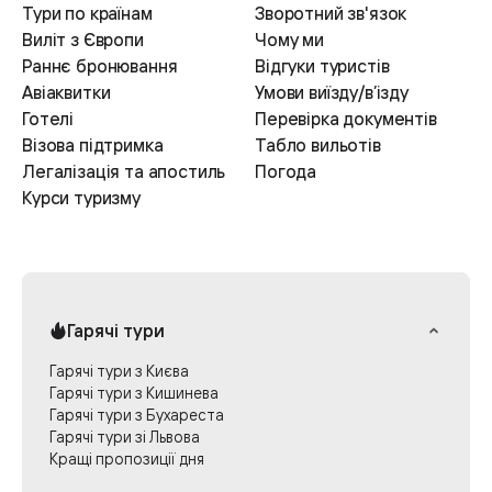
Тури по країнам
Зворотний зв'язок
Виліт з Європи
Чому ми
Раннє бронювання
Відгуки туристів
Авіаквитки
Умови виїзду/в’ізду
Готелі
Перевірка документів
Візова підтримка
Табло вильотів
Легалізація та апостиль
Погода
Курси туризму
Гарячі тури
Гарячі тури з Києва
Гарячі тури з Кишинева
Гарячі тури з Бухареста
Гарячі тури зі Львова
Кращі пропозиції дня