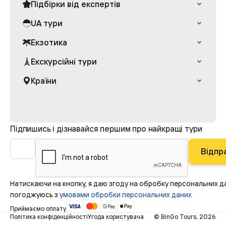
Підбірки від експертів
Раннє бронювання Греції
UA тури
Експерт рекомендує
Відпочинок у Ворохті
Екзотика
Єгипет з теплими бухтами
Тури до Буковелю
Раннє бронювання Туреччини
Тури на Шрі-Ланку
Екскурсійні тури
Лижний відпочинок в Україні
Сімейні готелі в Болгарії
Тури до Таїланду
Готелі з басейнами
Круїзи
Різдвяні тури
Країни
Тури на Балі
Тури у Мигово
Термальні купальні
Тури на Занзібар
Тури до Єгипту
Тури без нічних переїздів
Тури в Індонезію
Тури до Туреччини
Одноденні тури
Тури в Грецію
Шопінг тури
Підпишись і дізнавайся першим про найкращі тури
Тури в Іспанію
Тури в ОАЕ
Відпр
Натискаючи на кнопку, я даю згоду на обробку персональних д
погоджуюсь з
умовами обробки персональних даних
Приймаємо оплату
Політика конфіденційності
Угода користувача
© BinGo Tours, 2026