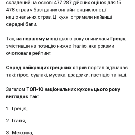
складений на основі 477 287 дійсних оцінок для 15
478 страв у базі даних онлайн-енциклопедії
національних страв. Ці кухні отримали найвищі
середні бали.
Так,
на першому місці
цього року опинилася
Греція
,
змістивши на позицію нижче Італію, яка роками
очолювала рейтинг.
Серед найкращих грецьких страв
портал відзначає
такі: гірос, сувлакі, мусака, дзадзики, пастіціо та інші.
Загалом
ТОП-10 національних кухонь цього року
виглядає так:
Греція,
Італія,
Мексика,