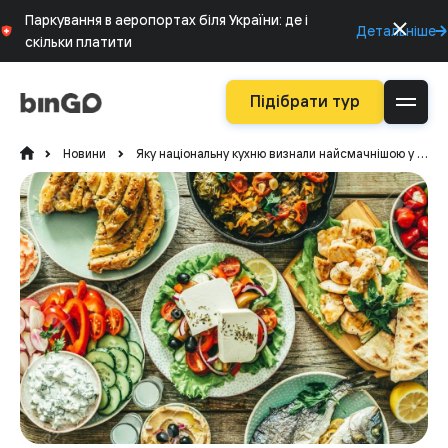
Паркування в аеропортах біля України: де і
Детальніше
скільки платити
Підібрати тур
Новини
Яку національну кухню визнали найсмачнішою у світі