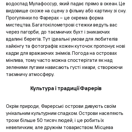
водоспад Мулафоссур, який падає прямо в океан. Це
видовище схоже на сцену з фільму або картину зі сну.
Прогулянки по Фарерах – це окрема форма
мистецтва. Багатокілометрові стежки ведуть вас
через пагорби, до таємничих бухт і зникаючих
вдалині берегів. Тут ідеальні умови для любителів
хайкінгу та фотографів: кожен куточок пропонує нові
кадри для вражаючих знімків. Погода на островах
мінлива, тому часто можна спостерігати як над
зеленими лугами нависають густі хмари, створюючи
таємничу атмосферу.
Культура і традиції Фарерів
Окрім природи, Фарерські острови дивують своїм
унікальним культурним спадком. Острови населяють
трохи більше 50 тисяч людей, і це робить їх
невеличким, але дружнім товариством. Місцева