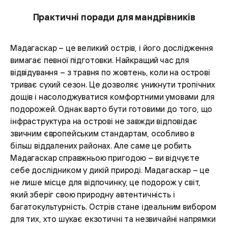
Практичні поради для мандрівників
Мадагаскар – це великий острів, і його дослідження
вимагає певної підготовки. Найкращий час для
відвідування – з травня по жовтень, коли на острові
триває сухий сезон. Це дозволяє уникнути тропічних
дощів і насолоджуватися комфортними умовами для
подорожей. Однак варто бути готовими до того, що
інфраструктура на острові не завжди відповідає
звичним європейським стандартам, особливо в
більш віддалених районах. Але саме це робить
Мадагаскар справжньою пригодою – ви відчуєте
себе дослідником у дикій природі. Мадагаскар – це
не лише місце для відпочинку, це подорож у світ,
який зберіг свою природну автентичність і
багатокультурність. Острів стане ідеальним вибором
для тих, хто шукає екзотичні та незвичайні напрямки