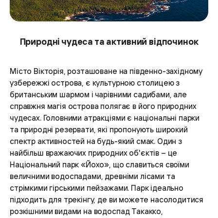
Природні чудеса та активний відпочинок
Місто Вікторія, розташоване на південно-західному
узбережжі острова, є культурною столицею з
британським шармом і чарівними садибами, але
справжня магія острова полягає в його природних
чудесах. Головними атракціями є національні парки
та природні резервати, які пропонують широкий
спектр активностей на будь-який смак. Один з
найбільш вражаючих природних об'єктів – це
Національний парк «Йохо», що славиться своїми
величними водоспадами, древніми лісами та
стрімкими гірськими пейзажами. Парк ідеально
підходить для трекінгу, де ви можете насолодитися
розкішними видами на водоспад Такакко,