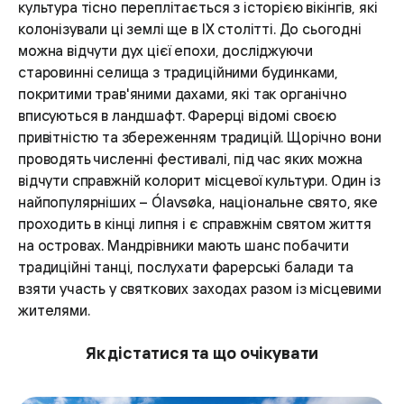
культура тісно переплітається з історією вікінгів, які
колонізували ці землі ще в ІХ столітті. До сьогодні
можна відчути дух цієї епохи, досліджуючи
старовинні селища з традиційними будинками,
покритими трав'яними дахами, які так органічно
вписуються в ландшафт. Фарерці відомі своєю
привітністю та збереженням традицій. Щорічно вони
проводять численні фестивалі, під час яких можна
відчути справжній колорит місцевої культури. Один із
найпопулярніших – Ólavsøka, національне свято, яке
проходить в кінці липня і є справжнім святом життя
на островах. Мандрівники мають шанс побачити
традиційні танці, послухати фарерські балади та
взяти участь у святкових заходах разом із місцевими
жителями.
Як дістатися та що очікувати