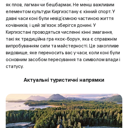
як плов, лагман чи бешбармак. Не менш важливим
елементом культури Киргизстану є кінний спорт. У
давні часи коні були невід’ємною частиною життя
кочівників, і цей зв'язок зберігся донині. У
Киргизстані проводяться численні кінні змагання,
такі як традиційна гра «кок-бору», яка є справжнім
випробуванням сили та майстерності. Це захопливе
видовище, яке переносить вас у часи, коли коні були
основним засобом пересування та символом влади і
статусу.
Актуальні туристичні напрямки