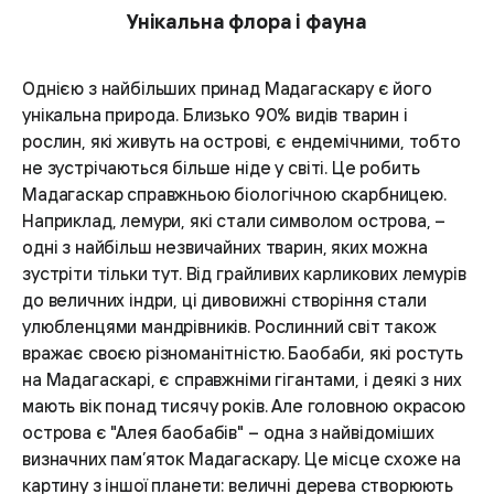
Унікальна флора і фауна
Однією з найбільших принад Мадагаскару є його
унікальна природа. Близько 90% видів тварин і
рослин, які живуть на острові, є ендемічними, тобто
не зустрічаються більше ніде у світі. Це робить
Мадагаскар справжньою біологічною скарбницею.
Наприклад, лемури, які стали символом острова, –
одні з найбільш незвичайних тварин, яких можна
зустріти тільки тут. Від грайливих карликових лемурів
до величних індри, ці дивовижні створіння стали
улюбленцями мандрівників. Рослинний світ також
вражає своєю різноманітністю. Баобаби, які ростуть
на Мадагаскарі, є справжніми гігантами, і деякі з них
мають вік понад тисячу років. Але головною окрасою
острова є "Алея баобабів" – одна з найвідоміших
визначних пам’яток Мадагаскару. Це місце схоже на
картину з іншої планети: величні дерева створюють