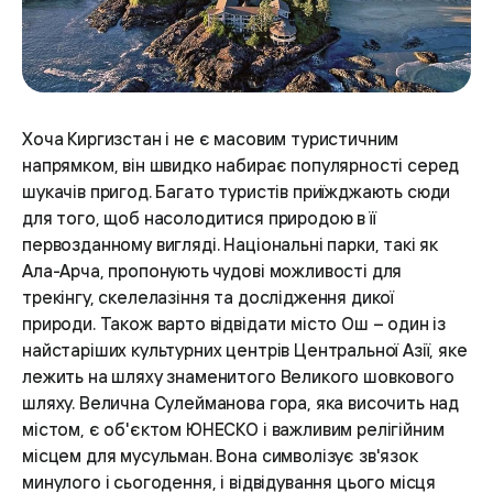
Хоча Киргизстан і не є масовим туристичним
напрямком, він швидко набирає популярності серед
шукачів пригод. Багато туристів приїжджають сюди
для того, щоб насолодитися природою в її
первозданному вигляді. Національні парки, такі як
Ала-Арча, пропонують чудові можливості для
трекінгу, скелелазіння та дослідження дикої
природи. Також варто відвідати місто Ош – один із
найстаріших культурних центрів Центральної Азії, яке
лежить на шляху знаменитого Великого шовкового
шляху. Велична Сулейманова гора, яка височить над
містом, є об'єктом ЮНЕСКО і важливим релігійним
місцем для мусульман. Вона символізує зв'язок
минулого і сьогодення, і відвідування цього місця