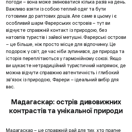
погоди – вона може змінюватися кілька разів на день.
Важливо взяти із собою теплий одяг та бути
готовими до раптових дощів. Але саме в цьому і є
особливий шарм Фарерських островів – тут ви
відчуєте справжній контакт із природою, без
натовпів туристів і зайвої метушні. Фарерські острови
– це більше, ніж просто місце для відпочинку. Це
подорож у світ, де час ніби зупинився, де природа та
історія переплітаються у гармонійному союзі. Якщо
ви шукаєте нетрадиційний туристичний напрямок, де
можна відчути справжню автентичність і глибокий
зв'язок із природою, Фарери – ідеальний вибір для
вас.
Мадагаскар: острів дивовижних
контрастів та унікальної природи
Мадагаскар – це справжній рай для тих, хто прагне