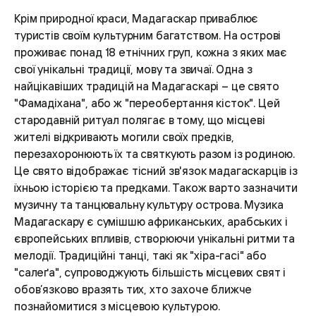
Крім природної краси, Мадагаскар приваблює
туристів своїм культурним багатством. На острові
проживає понад 18 етнічних груп, кожна з яких має
свої унікальні традиції, мову та звичаї. Одна з
найцікавіших традицій на Мадагаскарі – це свято
"Фамадіхана", або ж "переобертання кісток". Цей
стародавній ритуал полягає в тому, що місцеві
жителі відкривають могили своїх предків,
перезахоронюють їх та святкують разом із родиною.
Це свято відображає тісний зв'язок мадагаскарців із
їхньою історією та предками. Також варто зазначити
музичну та танцювальну культуру острова. Музика
Мадагаскару є сумішшю африканських, арабських і
європейських впливів, створюючи унікальні ритми та
мелодії. Традиційні танці, такі як "хіра-гасі" або
"салеґа", супроводжують більшість місцевих свят і
обов’язково вразять тих, хто захоче ближче
познайомитися з місцевою культурою.