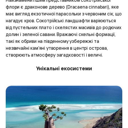
Найзнаменитішим представником сокотрійської
флори є драконове дерево (Dracaena cinnabari), яке
має вигляд екзотичної парасольки з червоним сік, що
нагадує кров. Сокотрійські ландшафти варіюються
від пустельних плато і скелястих масивів до родючих
долин і зеленої савани. Вражаючі скельні формації,
такі як обриви на південному узбережжі та
незвичайні кам’яні утворення в центрі острова,
створюють атмосферу загадковості і величі.
Унікальні екосистеми