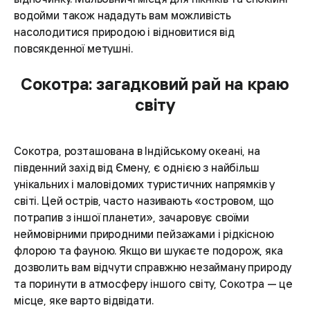
водойми також нададуть вам можливість
насолодитися природою і відновитися від
повсякденної метушні.
Сокотра: загадковий рай на краю
світу
Сокотра, розташована в Індійському океані, на
південний захід від Ємену, є однією з найбільш
унікальних і маловідомих туристичних напрямків у
світі. Цей острів, часто називають «островом, що
потрапив з іншої планети», зачаровує своїми
неймовірними природними пейзажами і рідкісною
флорою та фауною. Якщо ви шукаєте подорож, яка
дозволить вам відчути справжню незайману природу
та поринути в атмосферу іншого світу, Сокотра — це
місце, яке варто відвідати.