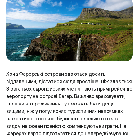
Хоча Фарерські острови здаються досить
віддаленими, дістатися сюди простіше, ніж здається.
З багатьох європейських міст літають прямі рейси до
аеропорту на острові Вагар. Важливо враховувати,
що ціни на проживання тут можуть бути дещо
вищими, ніж у популярних туристичних напрямках,
але затишні гостьові будинки і невеликі готелі з
видом на океан повністю компенсують витрати. На
Фарерах варто підготуватися до непередбачуваної