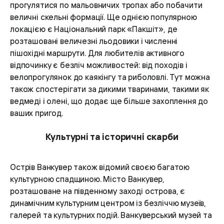
прогулятися по мальовничих тропах або побачити
величні скельні формації. Ще однією популярною
локацією є Національний парк «Пакшіт», де
розташовані величезні льодовики і численні
пішохідні маршрути. Для любителів активного
відпочинку є безліч можливостей: від походів і
велопрогулянок до каякінгу та риболовлі. Тут можна
також спостерігати за дикими тваринами, такими як
ведмеді і олені, що додає ще більше захоплення до
ваших пригод.
Культурні та історичні скарби
Острів Ванкувер також відомий своєю багатою
культурною спадщиною. Місто Ванкувер,
розташоване на південному заході острова, є
динамічним культурним центром із безліччю музеїв,
галерей та культурних подій. Ванкуверський музей та