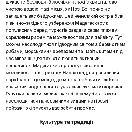
шукаєте безлюдні білосніжні пляжі з кришталево
чистою водою, такі місця, як Нозі Бе, точно не
залишать вас байдужими. Цей невеликий острів біля
північно-західного узбережжя Мадагаскару є
популярним серед туристів завдяки своїм пляжам,
кораловим рифам та можливостям для дайвінгу. Тут
можна насолодитися підводним світом з барвистими
рибами, морськими черепахами та навіть китами під
час міграції. Для тих, хто любить активний
відпочинок, Мадагаскар пропонує численні
можливості для трекінгу. Наприклад, національний
парк Ісало – це місце, де можна побачити глибокі
каньйони, водоспади та унікальні скельні утворення.
Гуляючи парком, можна зустріти лемурів, а також
насолодитися панорамними видами на гірські
пейзажі, які змусять вас забути про час.
Культура та традиції