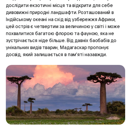
дослідити екзотичні місця та відкрити для себе
дивовижні природні ландшафти. Розташований в
Індійському океані на схід від узбережжя Африки,
цей острів є четвертим за величиною у світі і може
похвалитися багатою флорою та фауною, яка не
зустрічається ніде більше. Від давніх баобабів до
унікальних видів тварин, Мадагаскар пропонує
досвід, який залишається в пам'яті назавжди.