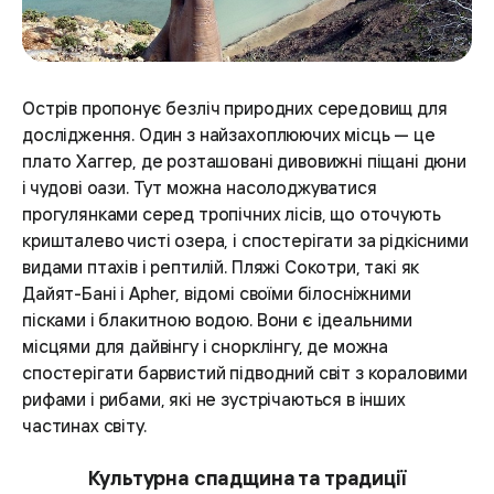
Острів пропонує безліч природних середовищ для
дослідження. Один з найзахоплюючих місць — це
плато Хаггер, де розташовані дивовижні піщані дюни
і чудові оази. Тут можна насолоджуватися
прогулянками серед тропічних лісів, що оточують
кришталево чисті озера, і спостерігати за рідкісними
видами птахів і рептилій. Пляжі Сокотри, такі як
Дайят-Бані і Арher, відомі своїми білосніжними
пісками і блакитною водою. Вони є ідеальними
місцями для дайвінгу і снорклінгу, де можна
спостерігати барвистий підводний світ з кораловими
рифами і рибами, які не зустрічаються в інших
частинах світу.
Культурна спадщина та традиції