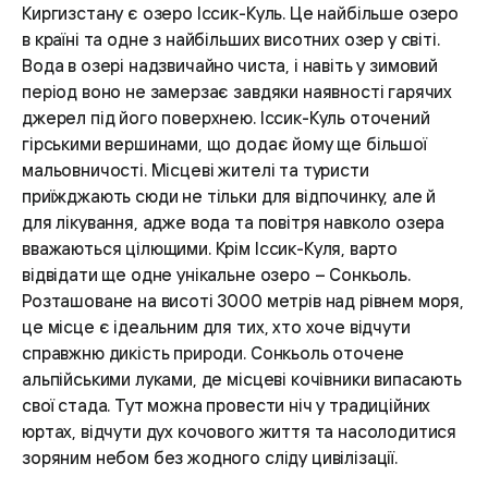
Киргизстану є озеро Іссик-Куль. Це найбільше озеро
в країні та одне з найбільших висотних озер у світі.
Вода в озері надзвичайно чиста, і навіть у зимовий
період воно не замерзає завдяки наявності гарячих
джерел під його поверхнею. Іссик-Куль оточений
гірськими вершинами, що додає йому ще більшої
мальовничості. Місцеві жителі та туристи
приїжджають сюди не тільки для відпочинку, але й
для лікування, адже вода та повітря навколо озера
вважаються цілющими. Крім Іссик-Куля, варто
відвідати ще одне унікальне озеро – Сонкьоль.
Розташоване на висоті 3000 метрів над рівнем моря,
це місце є ідеальним для тих, хто хоче відчути
справжню дикість природи. Сонкьоль оточене
альпійськими луками, де місцеві кочівники випасають
свої стада. Тут можна провести ніч у традиційних
юртах, відчути дух кочового життя та насолодитися
зоряним небом без жодного сліду цивілізації.