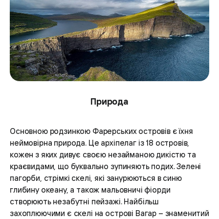
Природа
Основною родзинкою Фарерських островів є їхня
неймовірна природа. Це архіпелаг із 18 островів,
кожен з яких дивує своєю незайманою дикістю та
краєвидами, що буквально зупиняють подих. Зелені
пагорби, стрімкі скелі, які занурюються в синю
глибину океану, а також мальовничі фіорди
створюють незабутні пейзажі. Найбільш
захоплюючими є скелі на острові Вагар – знаменитий