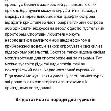
пропонує безліч можливостей для захоплюючих
пригод. Відвідувачі можуть вирушити на пішохідні
маршрути через дивовижні ландшафти острова,
відвідати кришталево чисті озера в глибині острова
або здійснити екскурсії на верблюдах по пустельним
просторам. Спортивні любителі можуть
насолодитися каякінгом або віндсерфінгом в
прибережних водах, а також спробувати свої сили в
підводному рибальстві. Сокотра також відома своїми
можливостями для спостереження за птахами. Тут
можна зустріти рідкісні види птахів, такі як
сокотрійський сова і червоноголовий курганник.
Відвідувачі можуть взяти участь у спеціальних турах,
які дозволяють спостерігати за птахами в їх
природному середовищі.
Як дістатися та поради для туристів