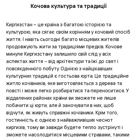
Кочова культура та традиції
Киргизстан – це країна з багатою історією та
культурою, яка сягає своїм корінням у кочовий спосіб
життя. І навіть сьогодні багато місцевих жителів
продовжують жити за традиціями предків. Кочове
минуле Киргизстану залишило свій слід у всіх
аспектах життя – від архітектури та їжі до свят і
повсякденного побуту. Однією з найцікавіших
культурних традицій є гостьова юрта. Це традиційне
житло кочівників, яке виготовляється з дерева та
повсті і може легко розбиратися та переноситися. У
віддалених районах країни ви зможете не лише
побачити ці юрти, але й заночувати в них, щоб
відчути, як живуть справжні кочівники. Крім того,
гостинність є однією з найважливіших чеснот
киргизів, тому ви завжди будете тепло зустрінуті і
зможете насолодитися місцевими стравами, такими