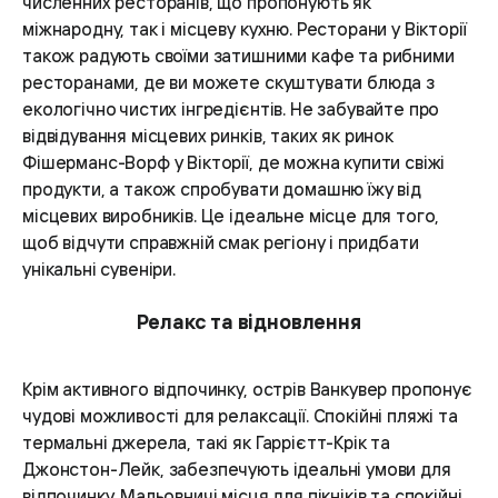
численних ресторанів, що пропонують як
міжнародну, так і місцеву кухню. Ресторани у Вікторії
також радують своїми затишними кафе та рибними
ресторанами, де ви можете скуштувати блюда з
екологічно чистих інгредієнтів. Не забувайте про
відвідування місцевих ринків, таких як ринок
Фішерманс-Ворф у Вікторії, де можна купити свіжі
продукти, а також спробувати домашню їжу від
місцевих виробників. Це ідеальне місце для того,
щоб відчути справжній смак регіону і придбати
унікальні сувеніри.
Релакс та відновлення
Крім активного відпочинку, острів Ванкувер пропонує
чудові можливості для релаксації. Спокійні пляжі та
термальні джерела, такі як Гаррієтт-Крік та
Джонстон-Лейк, забезпечують ідеальні умови для
відпочинку. Мальовничі місця для пікніків та спокійні